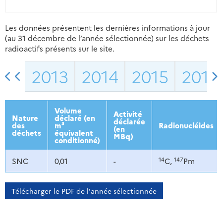
Les données présentent les dernières informations à jour
(au 31 décembre de l’année sélectionnée) sur les déchets
radioactifs présents sur le site.
2013
2014
2015
2016
Volume
Activité
Nature
déclaré (en
déclarée
des
m³
Radionucléides
(en
déchets
équivalent
MBq)
conditionné)
14
147
SNC
0,01
-
C,
Pm
Télécharger le PDF de l'année sélectionnée