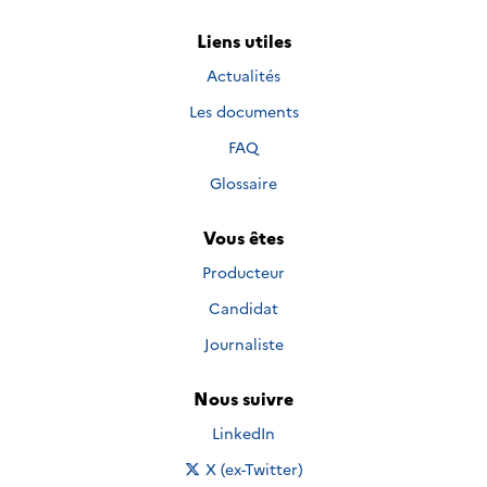
Liens utiles
Actualités
Les documents
FAQ
Glossaire
Vous êtes
Producteur
Candidat
Journaliste
Nous suivre
Nous suivre sur
LinkedIn
Nous suivre sur
X (ex-Twitter)