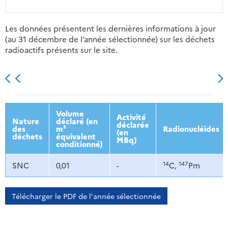
Les données présentent les dernières informations à jour
(au 31 décembre de l’année sélectionnée) sur les déchets
radioactifs présents sur le site.
2013
2014
2015
2016
Volume
Activité
Nature
déclaré (en
déclarée
des
m³
Radionucléides
(en
déchets
équivalent
MBq)
conditionné)
14
147
SNC
0,01
-
C,
Pm
Télécharger le PDF de l'année sélectionnée