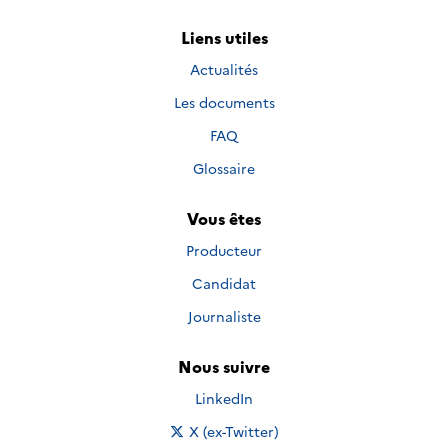
Liens utiles
Actualités
Les documents
FAQ
Glossaire
Vous êtes
Producteur
Candidat
Journaliste
Nous suivre
Nous suivre sur
LinkedIn
Nous suivre sur
X (ex-Twitter)