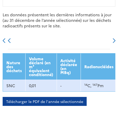
Les données présentent les dernières informations à jour
(au 31 décembre de l’année sélectionnée) sur les déchets
radioactifs présents sur le site.
2013
2014
2015
2016
Volume
Activité
Nature
déclaré (en
déclarée
des
m³
Radionucléides
(en
déchets
équivalent
MBq)
conditionné)
14
147
SNC
0,01
-
C,
Pm
Télécharger le PDF de l'année sélectionnée