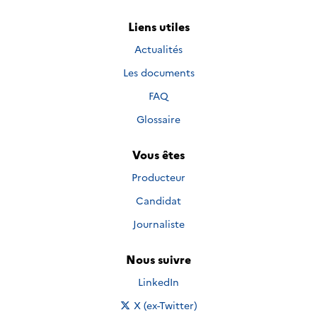
Liens utiles
Actualités
Les documents
FAQ
Glossaire
Vous êtes
Producteur
Candidat
Journaliste
Nous suivre
Nous suivre sur
LinkedIn
Nous suivre sur
X (ex-Twitter)