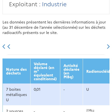
Exploitant :
Industrie
Les données présentent les dernières informations à jour
(au 31 décembre de l’année sélectionnée) sur les déchets
radioactifs présents sur le site.
2013
2014
2015
2016
Volume
Activité
déclaré (en
Nature des
déclarée
m³
Radionucléid
déchets
(en
équivalent
MBq)
conditionné)
7 boites
0,01
-
U
métalliques
U
238
2 sources
-
-
U