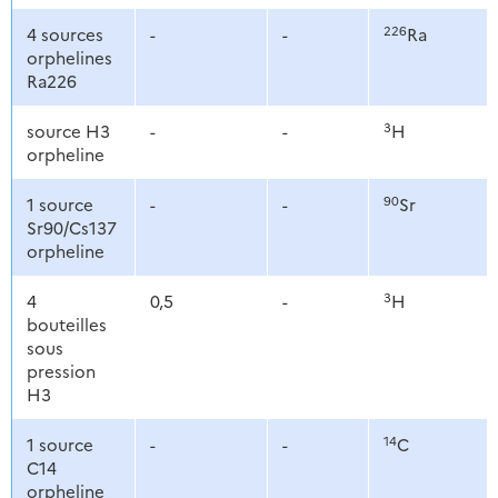
226
4 sources
-
-
Ra
orphelines
Ra226
3
source H3
-
-
H
orpheline
90
1 source
-
-
Sr
Sr90/Cs137
orpheline
3
4
0,5
-
H
bouteilles
sous
pression
H3
14
1 source
-
-
C
C14
orpheline