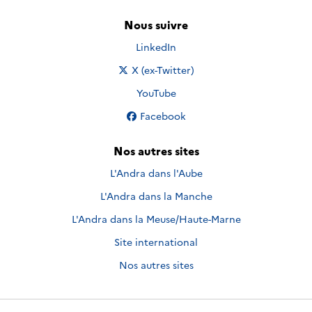
Nous suivre
Nous suivre sur
LinkedIn
Nous suivre sur
X (ex-Twitter)
Nous suivre sur
YouTube
Nous suivre sur
Facebook
Nos autres sites
L'Andra dans l'Aube
L'Andra dans la Manche
L'Andra dans la Meuse/Haute-Marne
Site international
Nos autres sites