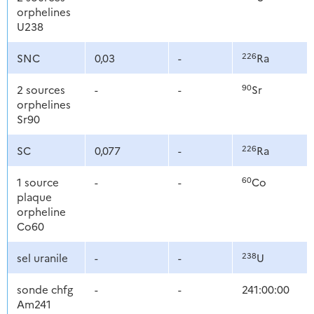
orphelines
U238
226
SNC
0,03
-
Ra
90
2 sources
-
-
Sr
orphelines
Sr90
226
SC
0,077
-
Ra
60
1 source
-
-
Co
plaque
orpheline
Co60
238
sel uranile
-
-
U
sonde chfg
-
-
241:00:00
Am241