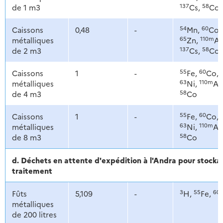
137
58
de 1 m3
Cs,
Co
54
60
Caissons
0,48
-
Mn,
Co,
65
110m
métalliques
Zn,
Ag
137
58
de 2 m3
Cs,
Co
55
60
Caissons
1
-
Fe,
Co,
63
110m
métalliques
Ni,
Ag
58
de 4 m3
Co
55
60
Caissons
1
-
Fe,
Co,
63
110m
métalliques
Ni,
Ag
58
de 8 m3
Co
d. Déchets en attente d'expédition à l'Andra pour stoc
traitement
3
55
60
Fûts
5,109
-
H,
Fe,
métalliques
de 200 litres