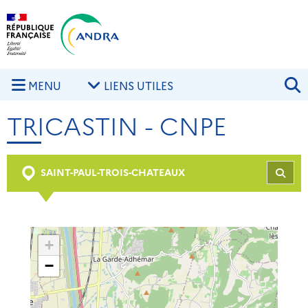
Aller au contenu principal
Skip to navigation
R
MENU
LIENS UTILES
TRICASTIN - CNPE
SAINT-PAUL-TROIS-CHATEAUX
REC
+
−