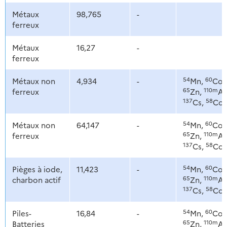
Métaux
98,765
-
ferreux
Métaux
16,27
-
ferreux
54
60
Métaux non
4,934
-
Mn,
Co,
65
110m
ferreux
Zn,
Ag
137
58
Cs,
Co
54
60
Métaux non
64,147
-
Mn,
Co,
65
110m
ferreux
Zn,
Ag
137
58
Cs,
Co
54
60
Pièges à iode,
11,423
-
Mn,
Co,
65
110m
charbon actif
Zn,
Ag
137
58
Cs,
Co
54
60
Piles-
16,84
-
Mn,
Co,
65
110m
Batteries
Zn,
Ag