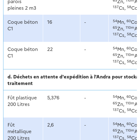
parois
Zn,
Ag
137
58
pleines 2 m3
Cs,
Co
54
60
Coque béton
16
-
Mn,
Co,
65
110m
C1
Zn,
Ag
137
58
Cs,
Co
54
60
Coque béton
22
-
Mn,
Co,
65
110m
C1
Zn,
Ag
137
58
Cs,
Co
d. Déchets en attente d'expédition à l'Andra pour stoc
traitement
54
60
Fût plastique
5,376
-
Mn,
Co,
65
110m
200 Litres
Zn,
Ag
137
58
Cs,
Co
54
60
Fût
2,6
-
Mn,
Co,
65
110m
métallique
Zn,
Ag
137
58
200 Litres
Cs,
Co