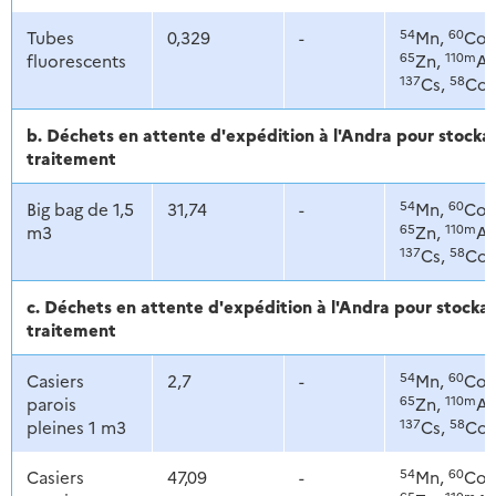
54
60
Tubes
0,329
-
Mn,
Co,
65
110m
fluorescents
Zn,
Ag
137
58
Cs,
Co
b. Déchets en attente d'expédition à l'Andra pour stoc
traitement
54
60
Big bag de 1,5
31,74
-
Mn,
Co,
65
110m
m3
Zn,
Ag
137
58
Cs,
Co
c. Déchets en attente d'expédition à l'Andra pour stoc
traitement
54
60
Casiers
2,7
-
Mn,
Co,
65
110m
parois
Zn,
Ag
137
58
pleines 1 m3
Cs,
Co
54
60
Casiers
47,09
-
Mn,
Co,
65
110m