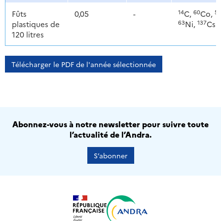
14
60
5
Fûts
0,05
-
C,
Co,
63
137
plastiques de
Ni,
Cs
120 litres
Télécharger le PDF de l'année sélectionnée
Abonnez-vous à notre newsletter pour suivre toute
l’actualité de l’Andra.
S’abonner