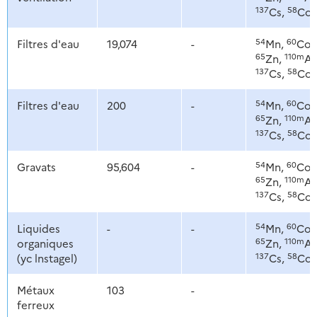
137
58
Cs,
Co
54
60
Filtres d'eau
19,074
-
Mn,
Co,
65
110m
Zn,
Ag
137
58
Cs,
Co
54
60
Filtres d'eau
200
-
Mn,
Co,
65
110m
Zn,
Ag
137
58
Cs,
Co
54
60
Gravats
95,604
-
Mn,
Co,
65
110m
Zn,
Ag
137
58
Cs,
Co
54
60
Liquides
-
-
Mn,
Co,
65
110m
organiques
Zn,
Ag
137
58
(yc lnstagel)
Cs,
Co
Métaux
103
-
ferreux