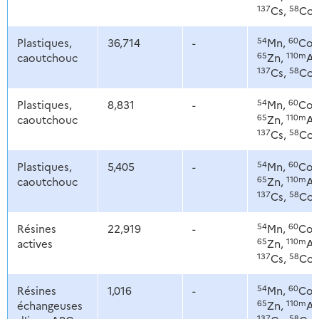
137
58
Cs,
Co
54
60
Plastiques,
36,714
-
Mn,
Co,
65
110m
caoutchouc
Zn,
Ag
137
58
Cs,
Co
54
60
Plastiques,
8,831
-
Mn,
Co,
65
110m
caoutchouc
Zn,
Ag
137
58
Cs,
Co
54
60
Plastiques,
5,405
-
Mn,
Co,
65
110m
caoutchouc
Zn,
Ag
137
58
Cs,
Co
54
60
Résines
22,919
-
Mn,
Co,
65
110m
actives
Zn,
Ag
137
58
Cs,
Co
54
60
Résines
1,016
-
Mn,
Co,
65
110m
échangeuses
Zn,
Ag
137
58