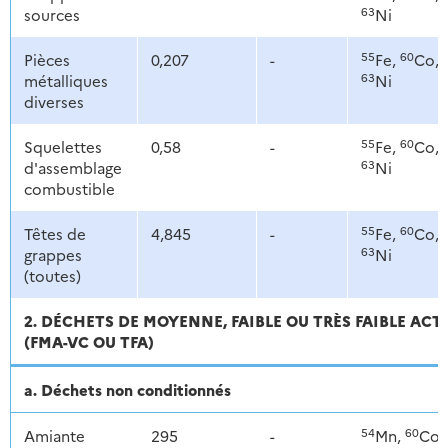
63
sources
Ni
55
60
Pièces
0,207
-
Fe,
Co,
63
métalliques
Ni
diverses
55
60
Squelettes
0,58
-
Fe,
Co,
63
d'assemblage
Ni
combustible
55
60
Têtes de
4,845
-
Fe,
Co,
63
grappes
Ni
(toutes)
2. DÉCHETS DE MOYENNE, FAIBLE OU TRÈS FAIBLE ACT
(FMA-VC OU TFA)
a. Déchets non conditionnés
54
60
Amiante
295
-
Mn,
Co,