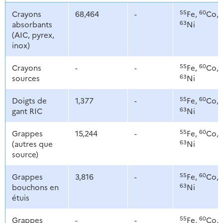
55
60
Crayons
68,464
-
Fe,
Co,
63
absorbants
Ni
(AIC, pyrex,
inox)
55
60
Crayons
-
-
Fe,
Co,
63
sources
Ni
55
60
Doigts de
1,377
-
Fe,
Co,
63
gant RIC
Ni
55
60
Grappes
15,244
-
Fe,
Co,
63
(autres que
Ni
source)
55
60
Grappes
3,816
-
Fe,
Co,
63
bouchons en
Ni
étuis
55
60
Grappes
-
-
Fe,
Co,