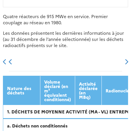
Quatre réacteurs de 915 MWe en service. Premier
couplage au réseau en 1980.
Les données présentent les dernières informations à jour
(au 31 décembre de l’année sélectionnée) sur les déchets
radioactifs présents sur le site.
2013
2014
2015
2016
Volume
Activité
déclaré (en
Nature des
déclarée
m³
Radionuclé
déchets
(en
équivalent
MBq)
conditionné)
1. DÉCHETS DE MOYENNE ACTIVITÉ (MA - VL) ENTREPO
a. Déchets non conditionnés