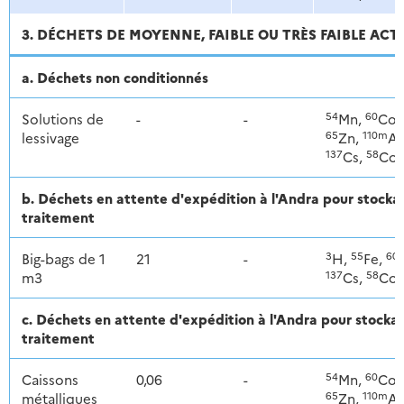
3. DÉCHETS DE MOYENNE, FAIBLE OU TRÈS FAIBLE ACT
a. Déchets non conditionnés
54
60
Solutions de
-
-
Mn,
Co,
65
110m
lessivage
Zn,
Ag
137
58
Cs,
Co
b. Déchets en attente d'expédition à l'Andra pour stoc
traitement
3
55
60
Big-bags de 1
21
-
H,
Fe,
137
58
m3
Cs,
Co
c. Déchets en attente d'expédition à l'Andra pour stoc
traitement
54
60
Caissons
0,06
-
Mn,
Co,
65
110m
métalliques
Zn,
Ag