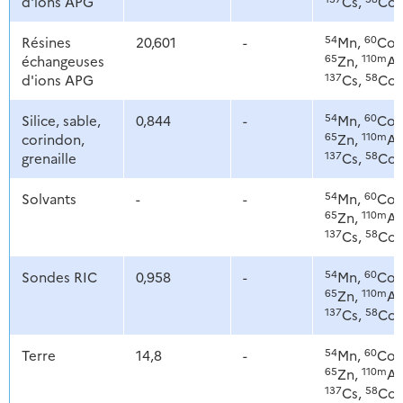
d'ions APG
Cs,
Co
54
60
Résines
20,601
-
Mn,
Co,
65
110m
échangeuses
Zn,
Ag
137
58
d'ions APG
Cs,
Co
54
60
Silice, sable,
0,844
-
Mn,
Co,
65
110m
corindon,
Zn,
Ag
137
58
grenaille
Cs,
Co
54
60
Solvants
-
-
Mn,
Co,
65
110m
Zn,
Ag
137
58
Cs,
Co
54
60
Sondes RIC
0,958
-
Mn,
Co,
65
110m
Zn,
Ag
137
58
Cs,
Co
54
60
Terre
14,8
-
Mn,
Co,
65
110m
Zn,
Ag
137
58
Cs,
Co