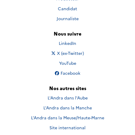
Candidat
Journaliste
Nous suivre
Nous suivre sur
LinkedIn
Nous suivre sur
X (ex-Twitter)
Nous suivre sur
YouTube
Nous suivre sur
Facebook
Nos autres sites
L'Andra dans l'Aube
L'Andra dans la Manche
L'Andra dans la Meuse/Haute-Marne
Site international