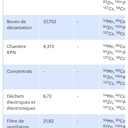
65
110m
Zn,
Ag
137
58
Cs,
Co
54
60
Boues de
37,752
-
Mn,
Co,
65
110m
décantation
Zn,
Ag
137
58
Cs,
Co
54
60
Chambre
4,313
-
Mn,
Co,
65
110m
RPN
Zn,
Ag
137
58
Cs,
Co
54
60
Concentrats
-
-
Mn,
Co,
65
110m
Zn,
Ag
137
58
Cs,
Co
54
60
Déchets
6,72
-
Mn,
Co,
65
110m
électriques et
Zn,
Ag
137
58
électroniques
Cs,
Co
54
60
Filtre de
21,92
-
Mn,
Co,
65
110m
ventilation
Zn,
Ag