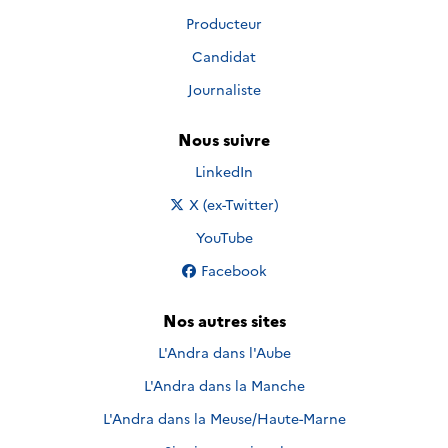
Producteur
Candidat
Journaliste
Nous suivre
Nous suivre sur
LinkedIn
Nous suivre sur
X (ex-Twitter)
Nous suivre sur
YouTube
Nous suivre sur
Facebook
Nos autres sites
L'Andra dans l'Aube
L'Andra dans la Manche
L'Andra dans la Meuse/Haute-Marne