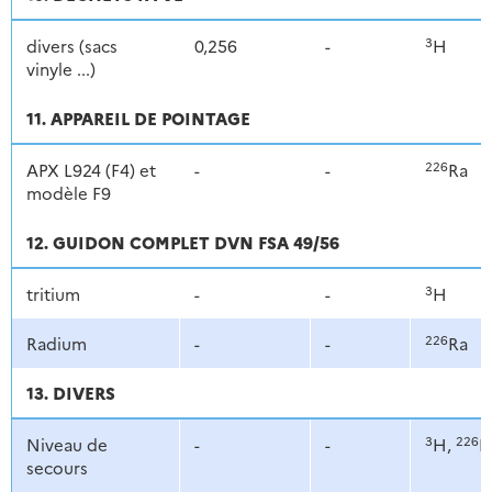
3
divers (sacs
0,256
-
H
vinyle ...)
11. APPAREIL DE POINTAGE
226
APX L924 (F4) et
-
-
Ra
modèle F9
12. GUIDON COMPLET DVN FSA 49/56
3
tritium
-
-
H
226
Radium
-
-
Ra
13. DIVERS
3
226
Niveau de
-
-
H,
R
secours