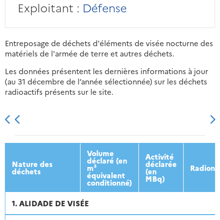
Exploitant :
Défense
Entreposage de déchets d'éléments de visée nocturne des
matériels de l'armée de terre et autres déchets.
Les données présentent les dernières informations à jour
(au 31 décembre de l’année sélectionnée) sur les déchets
radioactifs présents sur le site.
2013
2014
2015
2016
Volume
Activité
déclaré (en
Nature des
déclarée
m³
Radionu
déchets
(en
équivalent
MBq)
conditionné)
1. ALIDADE DE VISÉE