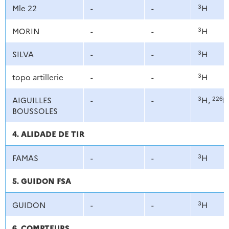
3
Mle 22
-
-
H
3
MORIN
-
-
H
3
SILVA
-
-
H
3
topo artillerie
-
-
H
3
226
AIGUILLES
-
-
H,
R
BOUSSOLES
4. ALIDADE DE TIR
3
FAMAS
-
-
H
5. GUIDON FSA
3
GUIDON
-
-
H
6. COMPTEURS