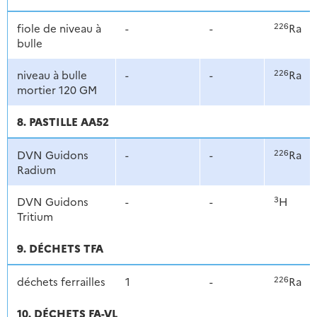
226
fiole de niveau à
-
-
Ra
bulle
226
niveau à bulle
-
-
Ra
mortier 120 GM
8. PASTILLE AA52
226
DVN Guidons
-
-
Ra
Radium
3
DVN Guidons
-
-
H
Tritium
9. DÉCHETS TFA
226
déchets ferrailles
1
-
Ra
10. DÉCHETS FA-VL