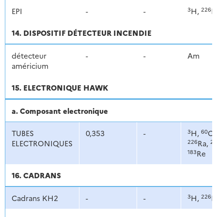
3
226
EPI
-
-
H,
R
14. DISPOSITIF DÉTECTEUR INCENDIE
détecteur
-
-
Am
américium
15. ELECTRONIQUE HAWK
a. Composant electronique
3
60
TUBES
0,353
-
H,
C
226
23
ELECTRONIQUES
Ra,
183
Re
16. CADRANS
3
226
Cadrans KH2
-
-
H,
R