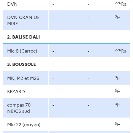
226
DVN
-
-
Ra
3
DVN CRAN DE
-
-
H
MIRE
2. BALISE DALI
226
Mle B (Carrée)
-
-
Ra
3. BOUSSOLE
3
MK, M2 et M26
-
-
H
3
BEZARD
-
-
H
3
compas 70
-
-
H
NB/CS sud
3
Mle 22 (moyen)
-
-
H