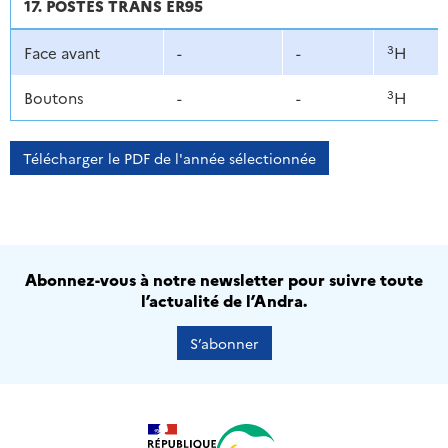
17. POSTES TRANS ER95
3
Face avant
-
-
H
3
Boutons
-
-
H
Télécharger le PDF de l'année sélectionnée
Abonnez-vous à notre newsletter pour suivre toute
l’actualité de l’Andra.
S’abonner