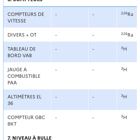
226
COMPTEURS DE
-
-
Ra
VITESSE
226
DIVERS + OT
-
-
Ra
3
TABLEAU DE
-
-
H
BORD VAB
3
JAUGE A
-
-
H
COMBUSTIBLE
PAA
3
ALTIMÈTRES EL
-
-
H
36
3
COMPTEUR GBC
-
-
H
8KT
7. NIVEAU À BULLE