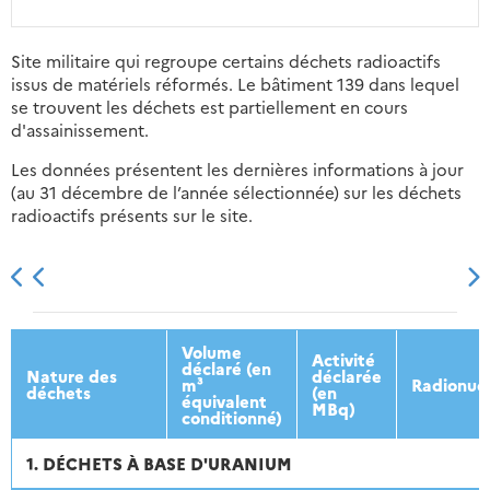
Site militaire qui regroupe certains déchets radioactifs
issus de matériels réformés. Le bâtiment 139 dans lequel
se trouvent les déchets est partiellement en cours
d'assainissement.
Les données présentent les dernières informations à jour
(au 31 décembre de l’année sélectionnée) sur les déchets
radioactifs présents sur le site.
2013
2014
2015
2016
Volume
Activité
déclaré (en
Nature des
déclarée
m³
Radionucl
déchets
(en
équivalent
MBq)
conditionné)
1. DÉCHETS À BASE D'URANIUM