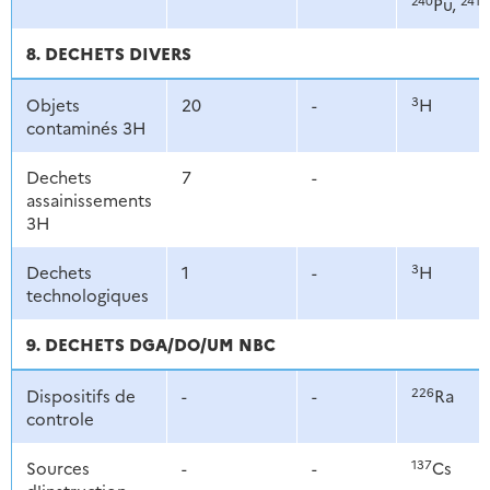
Pu,
8. DECHETS DIVERS
3
Objets
20
-
H
contaminés 3H
Dechets
7
-
assainissements
3H
3
Dechets
1
-
H
technologiques
9. DECHETS DGA/DO/UM NBC
226
Dispositifs de
-
-
Ra
controle
137
Sources
-
-
Cs