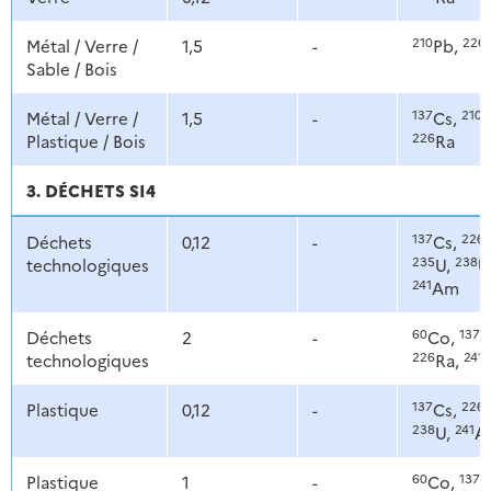
210
226
Métal / Verre /
1,5
-
Pb,
Sable / Bois
137
210
Métal / Verre /
1,5
-
Cs,
P
226
Plastique / Bois
Ra
3. DÉCHETS SI4
137
226
Déchets
0,12
-
Cs,
235
238
technologiques
U,
U
241
Am
60
137
Déchets
2
-
Co,
C
226
241
technologiques
Ra,
137
226
Plastique
0,12
-
Cs,
238
241
U,
A
60
137
Plastique
1
-
Co,
C