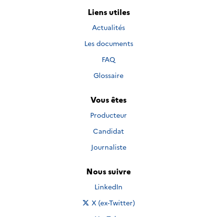
Liens utiles
Actualités
Les documents
FAQ
Glossaire
Vous êtes
Producteur
Candidat
Journaliste
Nous suivre
Nous suivre sur
LinkedIn
Nous suivre sur
X (ex-Twitter)