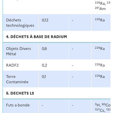
226
238
Ra,
241
Am
226
Déchets
0,12
-
Ra
technologiques
4. DÉCHETS À BASE DE RADIUM
226
Objets Divers
0,6
-
Ra
Métal
226
RADF2
0,2
-
Ra
226
Terre
0,1
-
Ra
Contaminée
5. DECHETS LS
3
60
Futs a bonde
-
-
H,
Co,
137
133
Cs,
B