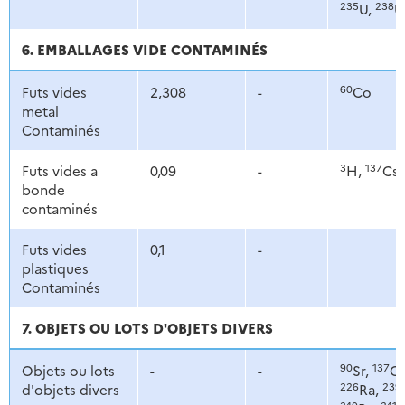
235
238
U,
U
6. EMBALLAGES VIDE CONTAMINÉS
60
Futs vides
2,308
-
Co
metal
Contaminés
3
137
Futs vides a
0,09
-
H,
Cs
bonde
contaminés
Futs vides
0,1
-
plastiques
Contaminés
7. OBJETS OU LOTS D'OBJETS DIVERS
90
137
Objets ou lots
-
-
Sr,
Cs
226
239
d'objets divers
Ra,
240
241