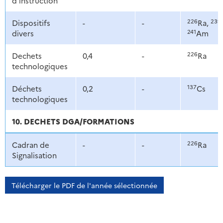
d'instruction
226
239
Dispositifs
-
-
Ra,
241
divers
Am
226
Dechets
0,4
-
Ra
technologiques
137
Déchets
0,2
-
Cs
technologiques
10. DECHETS DGA/FORMATIONS
226
Cadran de
-
-
Ra
Signalisation
Télécharger le PDF de l'année sélectionnée