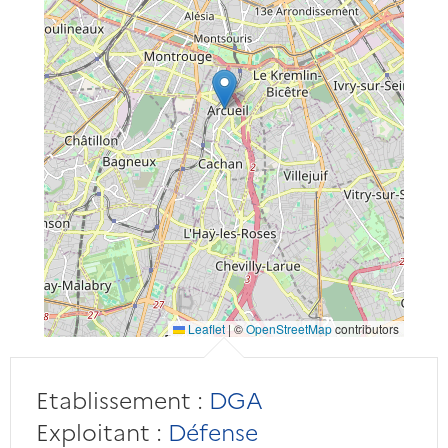
Leaflet
|
©
OpenStreetMap
contributors
Etablissement :
DGA
Exploitant :
Défense