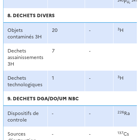
Pu,
8. DECHETS DIVERS
3
Objets
20
-
H
contaminés 3H
Dechets
7
-
assainissements
3H
3
Dechets
1
-
H
technologiques
9. DECHETS DGA/DO/UM NBC
226
Dispositifs de
-
-
Ra
controle
137
Sources
-
-
Cs