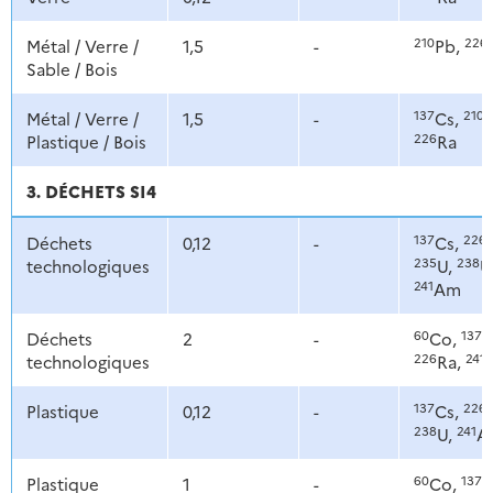
210
226
Métal / Verre /
1,5
-
Pb,
Sable / Bois
137
210
Métal / Verre /
1,5
-
Cs,
P
226
Plastique / Bois
Ra
3. DÉCHETS SI4
137
226
Déchets
0,12
-
Cs,
235
238
technologiques
U,
U
241
Am
60
137
Déchets
2
-
Co,
C
226
241
technologiques
Ra,
137
226
Plastique
0,12
-
Cs,
238
241
U,
A
60
137
Plastique
1
-
Co,
C