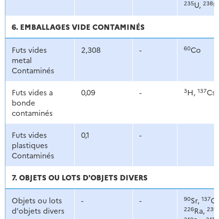
235
238
U,
U
6. EMBALLAGES VIDE CONTAMINÉS
60
Futs vides
2,308
-
Co
metal
Contaminés
3
137
Futs vides a
0,09
-
H,
Cs
bonde
contaminés
Futs vides
0,1
-
plastiques
Contaminés
7. OBJETS OU LOTS D'OBJETS DIVERS
90
137
Objets ou lots
-
-
Sr,
Cs
226
239
d'objets divers
Ra,
240
241