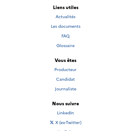
Liens utiles
Actualités
Les documents
FAQ
Glossaire
Vous êtes
Producteur
Candidat
Journaliste
Nous suivre
Nous suivre sur
LinkedIn
Nous suivre sur
X (ex-Twitter)