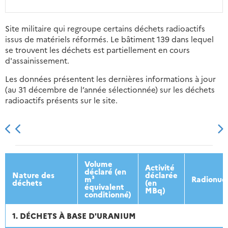
Site militaire qui regroupe certains déchets radioactifs
issus de matériels réformés. Le bâtiment 139 dans lequel
se trouvent les déchets est partiellement en cours
d'assainissement.
Les données présentent les dernières informations à jour
(au 31 décembre de l’année sélectionnée) sur les déchets
radioactifs présents sur le site.
2013
2014
2015
2016
Volume
Activité
déclaré (en
Nature des
déclarée
m³
Radionucl
déchets
(en
équivalent
MBq)
conditionné)
1. DÉCHETS À BASE D'URANIUM