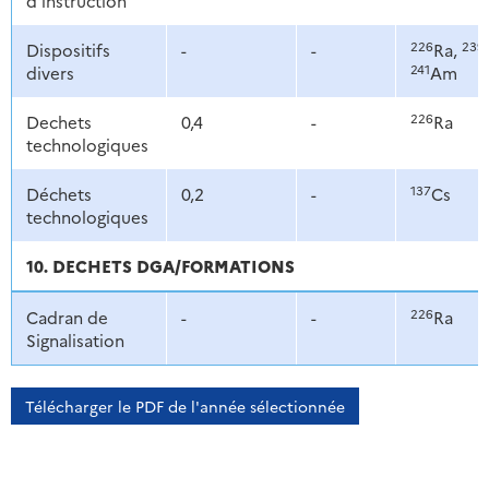
d'instruction
226
239
Dispositifs
-
-
Ra,
241
divers
Am
226
Dechets
0,4
-
Ra
technologiques
137
Déchets
0,2
-
Cs
technologiques
10. DECHETS DGA/FORMATIONS
226
Cadran de
-
-
Ra
Signalisation
Télécharger le PDF de l'année sélectionnée