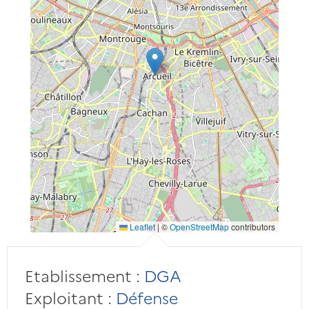
Leaflet
|
©
OpenStreetMap
contributors
Etablissement :
DGA
Exploitant :
Défense