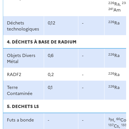
226
238
Ra,
241
Am
226
Déchets
0,12
-
Ra
technologiques
4. DÉCHETS À BASE DE RADIUM
226
Objets Divers
0,6
-
Ra
Métal
226
RADF2
0,2
-
Ra
226
Terre
0,1
-
Ra
Contaminée
5. DECHETS LS
3
60
Futs a bonde
-
-
H,
Co,
137
133
Cs,
B