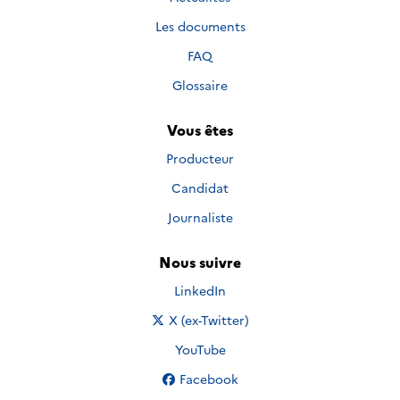
Les documents
FAQ
Glossaire
Vous êtes
Producteur
Candidat
Journaliste
Nous suivre
Nous suivre sur
LinkedIn
Nous suivre sur
X (ex-Twitter)
Nous suivre sur
YouTube
Nous suivre sur
Facebook