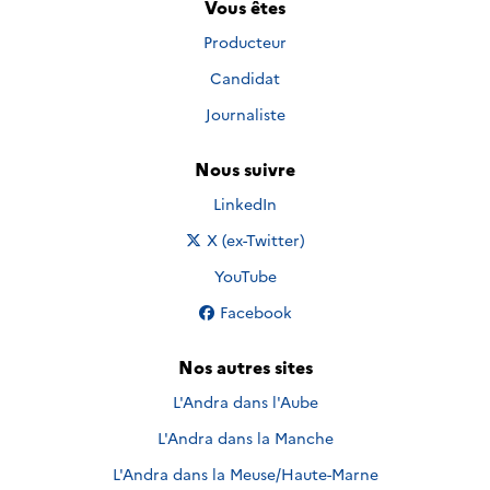
Vous êtes
Producteur
Candidat
Journaliste
Nous suivre
Nous suivre sur
LinkedIn
Nous suivre sur
X (ex-Twitter)
Nous suivre sur
YouTube
Nous suivre sur
Facebook
Nos autres sites
L'Andra dans l'Aube
L'Andra dans la Manche
L'Andra dans la Meuse/Haute-Marne