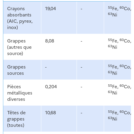
55
60
Crayons
19,04
-
Fe,
Co,
63
absorbants
Ni
(AIC, pyrex,
inox)
55
60
Grappes
8,08
-
Fe,
Co,
63
(autres que
Ni
source)
55
60
Grappes
-
-
Fe,
Co,
63
sources
Ni
55
60
Pièces
0,204
-
Fe,
Co,
63
métalliques
Ni
diverses
55
60
Têtes de
10,68
-
Fe,
Co,
63
grappes
Ni
(toutes)