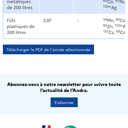
60
63
métalliques
Co,
Ni,
110m
de 200 litres
Ag
54
60
Fûts
2,07
-
Mn,
Co,
65
110m
plastiques de
Zn,
Ag
137
58
200 litres
Cs,
Co
Télécharger le PDF de l'année sélectionnée
Abonnez-vous à notre newsletter pour suivre toute
l’actualité de l’Andra.
S’abonner