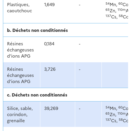
54
60
Plastiques,
1,649
-
Mn,
Co,
65
110m
caoutchouc
Zn,
Ag
137
58
Cs,
Co
b. Déchets non conditionnés
Résines
0,184
-
échangeuses
d'ions APG
Résines
3,726
-
échangeuses
d'ions APG
c. Déchets non conditionnés
54
60
Silice, sable,
39,269
-
Mn,
Co,
65
110m
corindon,
Zn,
Ag
137
58
grenaille
Cs,
Co