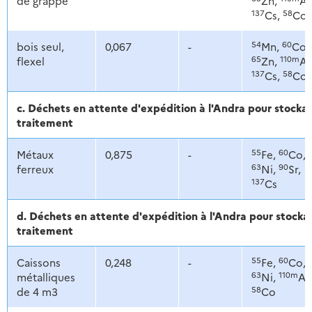
de grappe
Zn,
Ag
137
58
Cs,
Co
54
60
bois seul,
0,067
-
Mn,
Co,
65
110m
flexel
Zn,
Ag
137
58
Cs,
Co
c. Déchets en attente d'expédition à l'Andra pour stoc
traitement
55
60
Métaux
0,875
-
Fe,
Co,
63
90
ferreux
Ni,
Sr,
137
Cs
d. Déchets en attente d'expédition à l'Andra pour stoc
traitement
55
60
Caissons
0,248
-
Fe,
Co,
63
110m
métalliques
Ni,
Ag
58
de 4 m3
Co