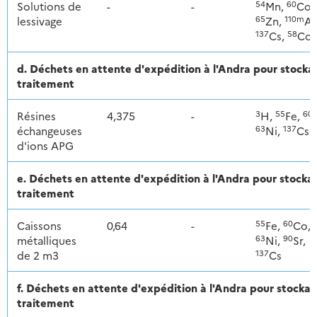
54
60
Solutions de
-
-
Mn,
Co,
65
110m
lessivage
Zn,
Ag
137
58
Cs,
Co
d. Déchets en attente d'expédition à l'Andra pour stoc
traitement
3
55
60
Résines
4,375
-
H,
Fe,
63
137
échangeuses
Ni,
Cs
d'ions APG
e. Déchets en attente d'expédition à l'Andra pour stoc
traitement
55
60
Caissons
0,64
-
Fe,
Co,
63
90
métalliques
Ni,
Sr,
137
de 2 m3
Cs
f. Déchets en attente d'expédition à l'Andra pour stoc
traitement