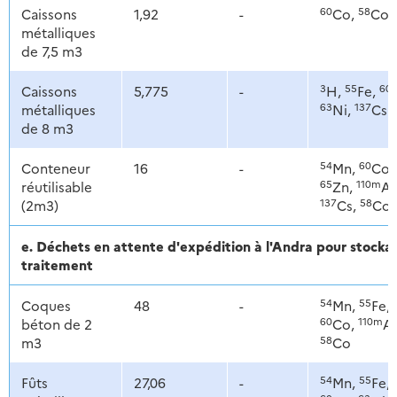
60
58
Caissons
1,92
-
Co,
Co
métalliques
de 7,5 m3
3
55
60
Caissons
5,775
-
H,
Fe,
63
137
métalliques
Ni,
Cs
de 8 m3
54
60
Conteneur
16
-
Mn,
Co,
65
110m
réutilisable
Zn,
Ag
137
58
(2m3)
Cs,
Co
e. Déchets en attente d'expédition à l'Andra pour stoc
traitement
54
55
Coques
48
-
Mn,
Fe,
60
110m
béton de 2
Co,
Ag
58
m3
Co
54
55
Fûts
27,06
-
Mn,
Fe,