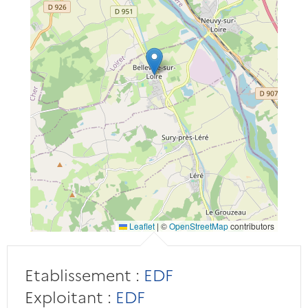
Leaflet
|
©
OpenStreetMap
contributors
Etablissement :
EDF
Exploitant :
EDF