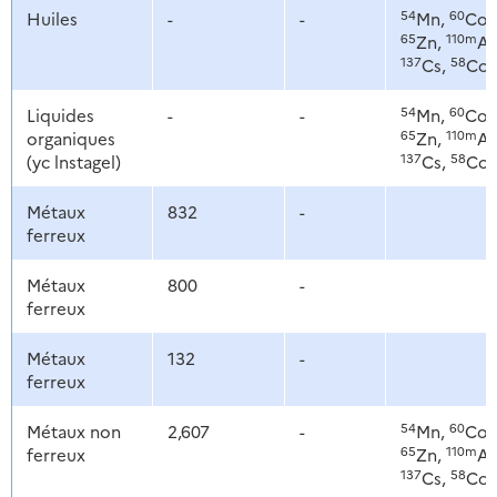
54
60
Huiles
-
-
Mn,
Co,
65
110m
Zn,
Ag
137
58
Cs,
Co
54
60
Liquides
-
-
Mn,
Co,
65
110m
organiques
Zn,
Ag
137
58
(yc lnstagel)
Cs,
Co
Métaux
832
-
ferreux
Métaux
800
-
ferreux
Métaux
132
-
ferreux
54
60
Métaux non
2,607
-
Mn,
Co,
65
110m
ferreux
Zn,
Ag
137
58
Cs,
Co