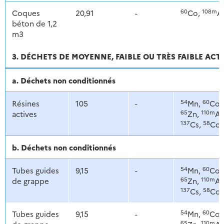
60
108m
Coques
20,91
-
Co,
A
béton de 1,2
m3
3. DÉCHETS DE MOYENNE, FAIBLE OU TRÈS FAIBLE ACT
a. Déchets non conditionnés
54
60
Résines
105
-
Mn,
Co,
65
110m
actives
Zn,
Ag
137
58
Cs,
Co
b. Déchets non conditionnés
54
60
Tubes guides
9,15
-
Mn,
Co,
65
110m
de grappe
Zn,
Ag
137
58
Cs,
Co
54
60
Tubes guides
9,15
-
Mn,
Co,
65
110m