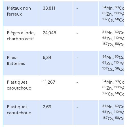
54
60
Métaux non
33,811
-
Mn,
Co,
65
110m
ferreux
Zn,
Ag
137
58
Cs,
Co
54
60
Pièges à iode,
24,048
-
Mn,
Co,
65
110m
charbon actif
Zn,
Ag
137
58
Cs,
Co
54
60
Piles-
6,34
-
Mn,
Co,
65
110m
Batteries
Zn,
Ag
137
58
Cs,
Co
54
60
Plastiques,
11,267
-
Mn,
Co,
65
110m
caoutchouc
Zn,
Ag
137
58
Cs,
Co
54
60
Plastiques,
2,69
-
Mn,
Co,
65
110m
caoutchouc
Zn,
Ag
137
58
Cs,
Co