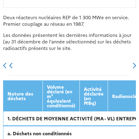
Deux réacteurs nucléaires REP de 1 300 MWe en service.
Premier couplage au réseau en 1987.
Les données présentent les dernières informations à jour
(au 31 décembre de l’année sélectionnée) sur les déchets
radioactifs présents sur le site.
2013
2014
2015
2016
Volume
Activité
déclaré (en
Nature des
déclarée
m³
Radionuclé
déchets
(en
équivalent
MBq)
conditionné)
1. DÉCHETS DE MOYENNE ACTIVITÉ (MA - VL) ENTREPO
a. Déchets non conditionnés