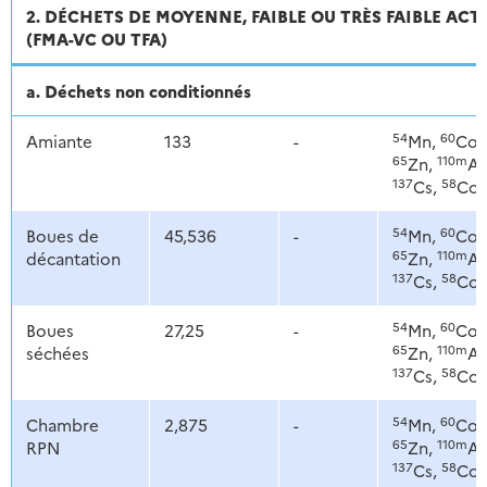
2. DÉCHETS DE MOYENNE, FAIBLE OU TRÈS FAIBLE ACT
(FMA-VC OU TFA)
a. Déchets non conditionnés
54
60
Amiante
133
-
Mn,
Co,
65
110m
Zn,
Ag
137
58
Cs,
Co
54
60
Boues de
45,536
-
Mn,
Co,
65
110m
décantation
Zn,
Ag
137
58
Cs,
Co
54
60
Boues
27,25
-
Mn,
Co,
65
110m
séchées
Zn,
Ag
137
58
Cs,
Co
54
60
Chambre
2,875
-
Mn,
Co,
65
110m
RPN
Zn,
Ag
137
58
Cs,
Co