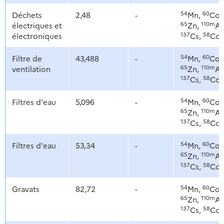
54
60
Déchets
2,48
-
Mn,
Co,
65
110m
électriques et
Zn,
Ag
137
58
électroniques
Cs,
Co
54
60
Filtre de
43,488
-
Mn,
Co,
65
110m
ventilation
Zn,
Ag
137
58
Cs,
Co
54
60
Filtres d'eau
5,096
-
Mn,
Co,
65
110m
Zn,
Ag
137
58
Cs,
Co
54
60
Filtres d'eau
53,34
-
Mn,
Co,
65
110m
Zn,
Ag
137
58
Cs,
Co
54
60
Gravats
82,72
-
Mn,
Co,
65
110m
Zn,
Ag
137
58
Cs,
Co