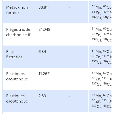
54
60
Métaux non
33,811
-
Mn,
Co,
65
110m
ferreux
Zn,
Ag
137
58
Cs,
Co
54
60
Pièges à iode,
24,048
-
Mn,
Co,
65
110m
charbon actif
Zn,
Ag
137
58
Cs,
Co
54
60
Piles-
6,34
-
Mn,
Co,
65
110m
Batteries
Zn,
Ag
137
58
Cs,
Co
54
60
Plastiques,
11,267
-
Mn,
Co,
65
110m
caoutchouc
Zn,
Ag
137
58
Cs,
Co
54
60
Plastiques,
2,69
-
Mn,
Co,
65
110m
caoutchouc
Zn,
Ag
137
58
Cs,
Co