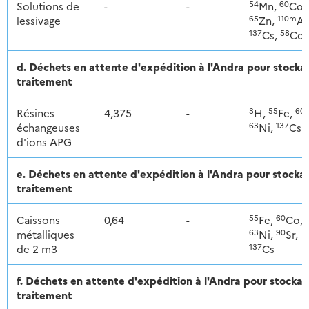
54
60
Solutions de
-
-
Mn,
Co,
65
110m
lessivage
Zn,
Ag
137
58
Cs,
Co
d. Déchets en attente d'expédition à l'Andra pour stoc
traitement
3
55
60
Résines
4,375
-
H,
Fe,
63
137
échangeuses
Ni,
Cs
d'ions APG
e. Déchets en attente d'expédition à l'Andra pour stoc
traitement
55
60
Caissons
0,64
-
Fe,
Co,
63
90
métalliques
Ni,
Sr,
137
de 2 m3
Cs
f. Déchets en attente d'expédition à l'Andra pour stoc
traitement