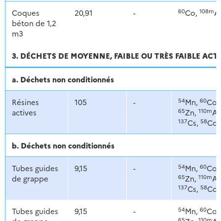
60
108m
Coques
20,91
-
Co,
A
béton de 1,2
m3
3. DÉCHETS DE MOYENNE, FAIBLE OU TRÈS FAIBLE ACT
a. Déchets non conditionnés
54
60
Résines
105
-
Mn,
Co,
65
110m
actives
Zn,
Ag
137
58
Cs,
Co
b. Déchets non conditionnés
54
60
Tubes guides
9,15
-
Mn,
Co,
65
110m
de grappe
Zn,
Ag
137
58
Cs,
Co
54
60
Tubes guides
9,15
-
Mn,
Co,
65
110m