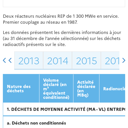
Deux réacteurs nucléaires REP de 1 300 MWe en service.
Premier couplage au réseau en 1987.
Les données présentent les dernières informations à jour
(au 31 décembre de l’année sélectionnée) sur les déchets
radioactifs présents sur le site.
2013
2014
2015
2016
Volume
Activité
déclaré (en
Nature des
déclarée
m³
Radionuclé
déchets
(en
équivalent
MBq)
conditionné)
1. DÉCHETS DE MOYENNE ACTIVITÉ (MA - VL) ENTREPO
a. Déchets non conditionnés