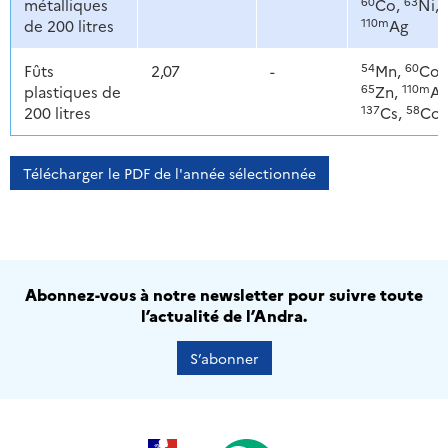
60
63
métalliques
Co,
Ni,
110m
de 200 litres
Ag
54
60
Fûts
2,07
-
Mn,
Co,
65
110m
plastiques de
Zn,
Ag
137
58
200 litres
Cs,
Co
Télécharger le PDF de l'année sélectionnée
Abonnez-vous à notre newsletter pour suivre toute
l’actualité de l’Andra.
S’abonner