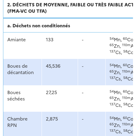
2. DÉCHETS DE MOYENNE, FAIBLE OU TRÈS FAIBLE ACT
(FMA-VC OU TFA)
a. Déchets non conditionnés
54
60
Amiante
133
-
Mn,
Co,
65
110m
Zn,
Ag
137
58
Cs,
Co
54
60
Boues de
45,536
-
Mn,
Co,
65
110m
décantation
Zn,
Ag
137
58
Cs,
Co
54
60
Boues
27,25
-
Mn,
Co,
65
110m
séchées
Zn,
Ag
137
58
Cs,
Co
54
60
Chambre
2,875
-
Mn,
Co,
65
110m
RPN
Zn,
Ag
137
58
Cs,
Co