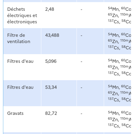
54
60
Déchets
2,48
-
Mn,
Co,
65
110m
électriques et
Zn,
Ag
137
58
électroniques
Cs,
Co
54
60
Filtre de
43,488
-
Mn,
Co,
65
110m
ventilation
Zn,
Ag
137
58
Cs,
Co
54
60
Filtres d'eau
5,096
-
Mn,
Co,
65
110m
Zn,
Ag
137
58
Cs,
Co
54
60
Filtres d'eau
53,34
-
Mn,
Co,
65
110m
Zn,
Ag
137
58
Cs,
Co
54
60
Gravats
82,72
-
Mn,
Co,
65
110m
Zn,
Ag
137
58
Cs,
Co