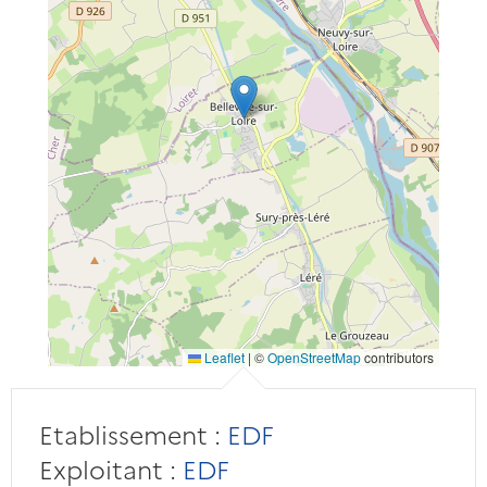
Leaflet
|
©
OpenStreetMap
contributors
Etablissement :
EDF
Exploitant :
EDF