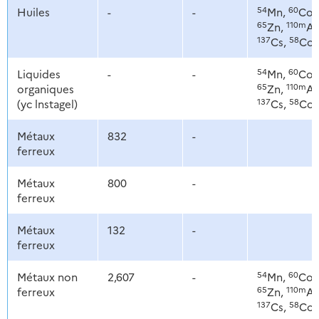
54
60
Huiles
-
-
Mn,
Co,
65
110m
Zn,
Ag
137
58
Cs,
Co
54
60
Liquides
-
-
Mn,
Co,
65
110m
organiques
Zn,
Ag
137
58
(yc lnstagel)
Cs,
Co
Métaux
832
-
ferreux
Métaux
800
-
ferreux
Métaux
132
-
ferreux
54
60
Métaux non
2,607
-
Mn,
Co,
65
110m
ferreux
Zn,
Ag
137
58
Cs,
Co