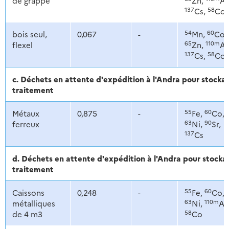
de grappe
Zn,
Ag
137
58
Cs,
Co
54
60
bois seul,
0,067
-
Mn,
Co,
65
110m
flexel
Zn,
Ag
137
58
Cs,
Co
c. Déchets en attente d'expédition à l'Andra pour stoc
traitement
55
60
Métaux
0,875
-
Fe,
Co,
63
90
ferreux
Ni,
Sr,
137
Cs
d. Déchets en attente d'expédition à l'Andra pour stoc
traitement
55
60
Caissons
0,248
-
Fe,
Co,
63
110m
métalliques
Ni,
Ag
58
de 4 m3
Co