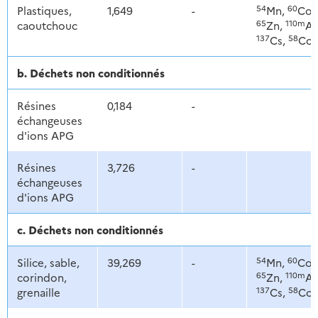
54
60
Plastiques,
1,649
-
Mn,
Co,
65
110m
caoutchouc
Zn,
Ag
137
58
Cs,
Co
b. Déchets non conditionnés
Résines
0,184
-
échangeuses
d'ions APG
Résines
3,726
-
échangeuses
d'ions APG
c. Déchets non conditionnés
54
60
Silice, sable,
39,269
-
Mn,
Co,
65
110m
corindon,
Zn,
Ag
137
58
grenaille
Cs,
Co