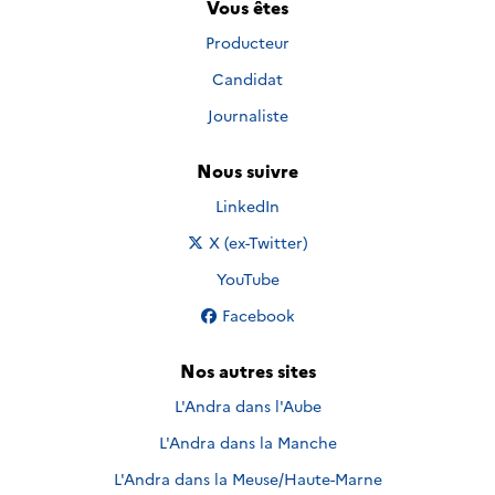
Vous êtes
Producteur
Candidat
Journaliste
Nous suivre
Nous suivre sur
LinkedIn
Nous suivre sur
X (ex-Twitter)
Nous suivre sur
YouTube
Nous suivre sur
Facebook
Nos autres sites
L'Andra dans l'Aube
L'Andra dans la Manche
L'Andra dans la Meuse/Haute-Marne