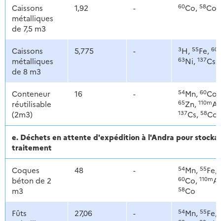
60
58
Caissons
1,92
-
Co,
Co
métalliques
de 7,5 m3
3
55
60
Caissons
5,775
-
H,
Fe,
63
137
métalliques
Ni,
Cs
de 8 m3
54
60
Conteneur
16
-
Mn,
Co,
65
110m
réutilisable
Zn,
Ag
137
58
(2m3)
Cs,
Co
e. Déchets en attente d'expédition à l'Andra pour stoc
traitement
54
55
Coques
48
-
Mn,
Fe,
60
110m
béton de 2
Co,
Ag
58
m3
Co
54
55
Fûts
27,06
-
Mn,
Fe,