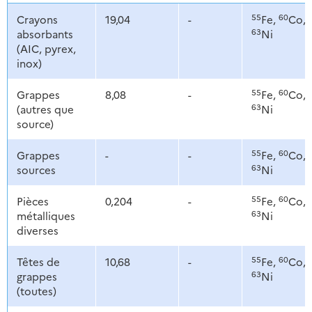
55
60
Crayons
19,04
-
Fe,
Co,
63
absorbants
Ni
(AIC, pyrex,
inox)
55
60
Grappes
8,08
-
Fe,
Co,
63
(autres que
Ni
source)
55
60
Grappes
-
-
Fe,
Co,
63
sources
Ni
55
60
Pièces
0,204
-
Fe,
Co,
63
métalliques
Ni
diverses
55
60
Têtes de
10,68
-
Fe,
Co,
63
grappes
Ni
(toutes)