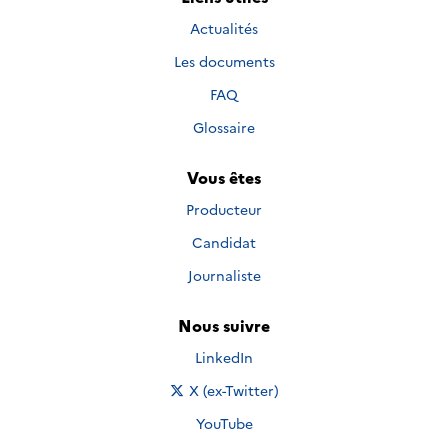
Actualités
Les documents
FAQ
Glossaire
Vous êtes
Producteur
Candidat
Journaliste
Nous suivre
Nous suivre sur
LinkedIn
Nous suivre sur
X (ex-Twitter)
Nous suivre sur
YouTube