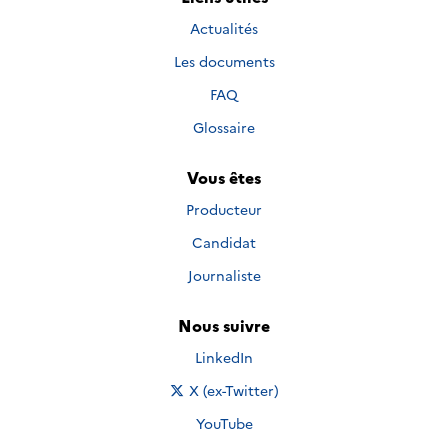
Actualités
Les documents
FAQ
Glossaire
Vous êtes
Producteur
Candidat
Journaliste
Nous suivre
Nous suivre sur
LinkedIn
Nous suivre sur
X (ex-Twitter)
Nous suivre sur
YouTube