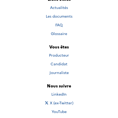
Actualités
Les documents
FAQ
Glossaire
Vous êtes
Producteur
Candidat
Journaliste
Nous suivre
Nous suivre sur
LinkedIn
Nous suivre sur
X (ex-Twitter)
Nous suivre sur
YouTube