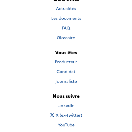
Actualités
Les documents
FAQ
Glossaire
Vous êtes
Producteur
Candidat
Journaliste
Nous suivre
Nous suivre sur
LinkedIn
Nous suivre sur
X (ex-Twitter)
Nous suivre sur
YouTube