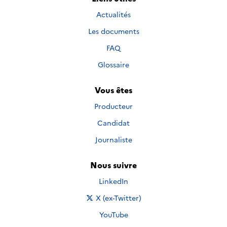
Actualités
Les documents
FAQ
Glossaire
Vous êtes
Producteur
Candidat
Journaliste
Nous suivre
Nous suivre sur
LinkedIn
Nous suivre sur
X (ex-Twitter)
Nous suivre sur
YouTube