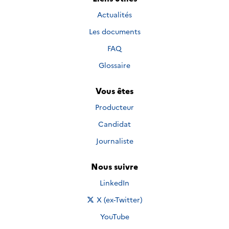
Actualités
Les documents
FAQ
Glossaire
Vous êtes
Producteur
Candidat
Journaliste
Nous suivre
Nous suivre sur
LinkedIn
Nous suivre sur
X (ex-Twitter)
Nous suivre sur
YouTube