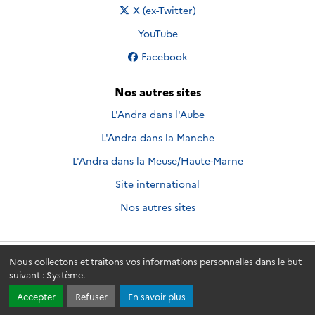
Nous suivre sur
X (ex-Twitter)
Nous suivre sur
YouTube
Nous suivre sur
Facebook
Nos autres sites
L'Andra dans l'Aube
L'Andra dans la Manche
L'Andra dans la Meuse/Haute-Marne
Site international
Nos autres sites
Nous collectons et traitons vos informations personnelles dans le but
Andra.fr
© 2026 - Andra. Tous droits réservés.
suivant :
Système
.
Accepter
Refuser
En savoir plus