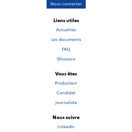
Nous contacter
Liens utiles
Actualités
Les documents
FAQ
Glossaire
Vous êtes
Producteur
Candidat
Journaliste
Nous suivre
Nous suivre sur
LinkedIn