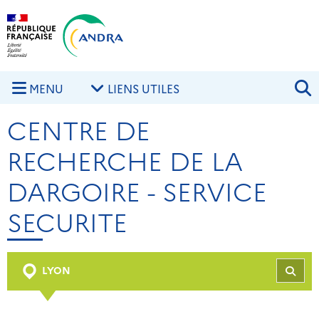
Aller au contenu principal
Skip to navigation
R
MENU
LIENS UTILES
CENTRE DE
RECHERCHE DE LA
DARGOIRE - SERVICE
SECURITE
LYON
REC