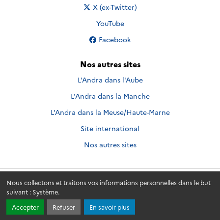
Nous suivre sur
X (ex-Twitter)
Nous suivre sur
YouTube
Nous suivre sur
Facebook
Nos autres sites
L'Andra dans l'Aube
L'Andra dans la Manche
L'Andra dans la Meuse/Haute-Marne
Site international
Nos autres sites
Nous collectons et traitons vos informations personnelles dans le but
Andra.fr
© 2026 - Andra. Tous droits réservés.
suivant :
Système
.
Accepter
Refuser
En savoir plus