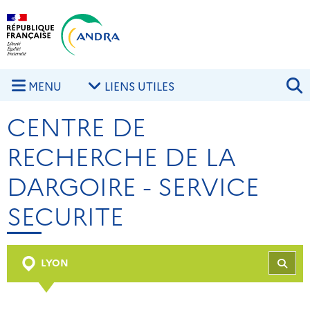
Aller au contenu principal
Skip to navigation
R
MENU
LIENS UTILES
CENTRE DE
RECHERCHE DE LA
DARGOIRE - SERVICE
SECURITE
LYON
REC