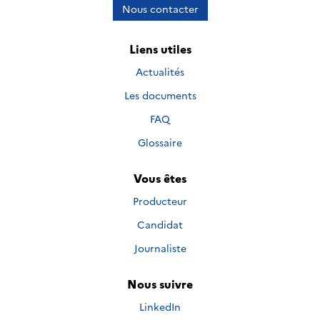
Nous contacter
Liens utiles
Actualités
Les documents
FAQ
Glossaire
Vous êtes
Producteur
Candidat
Journaliste
Nous suivre
Nous suivre sur
LinkedIn