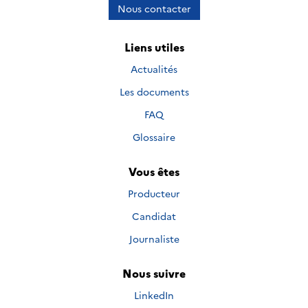
Nous contacter
Liens utiles
Actualités
Les documents
FAQ
Glossaire
Vous êtes
Producteur
Candidat
Journaliste
Nous suivre
Nous suivre sur
LinkedIn