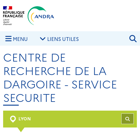
Aller au contenu principal
Skip to navigation
R
MENU
LIENS UTILES
CENTRE DE
RECHERCHE DE LA
DARGOIRE - SERVICE
SECURITE
LYON
REC