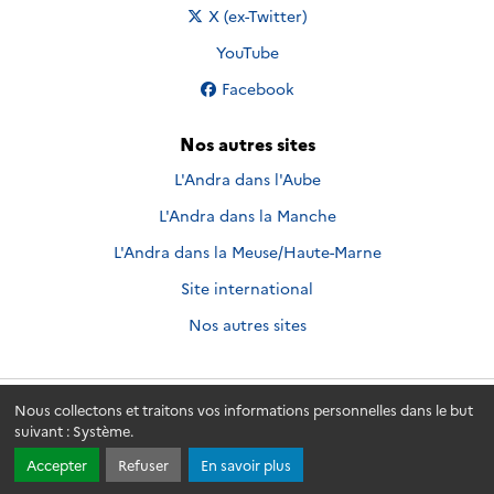
Nous suivre sur
X (ex-Twitter)
Nous suivre sur
YouTube
Nous suivre sur
Facebook
Nos autres sites
L'Andra dans l'Aube
L'Andra dans la Manche
L'Andra dans la Meuse/Haute-Marne
Site international
Nos autres sites
Nous collectons et traitons vos informations personnelles dans le but
Andra.fr
© 2026 - Andra. Tous droits réservés.
suivant :
Système
.
Accepter
Refuser
En savoir plus