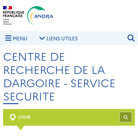
Aller au contenu principal
Skip to navigation
R
MENU
LIENS UTILES
CENTRE DE
RECHERCHE DE LA
DARGOIRE - SERVICE
SECURITE
LYON
REC