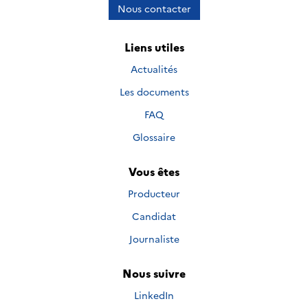
Nous contacter
Liens utiles
Actualités
Les documents
FAQ
Glossaire
Vous êtes
Producteur
Candidat
Journaliste
Nous suivre
Nous suivre sur
LinkedIn