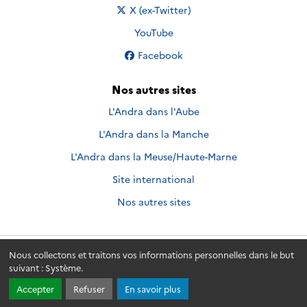
Nous suivre sur
X (ex-Twitter)
Nous suivre sur
YouTube
Nous suivre sur
Facebook
Nos autres sites
L'Andra dans l'Aube
L'Andra dans la Manche
L'Andra dans la Meuse/Haute-Marne
Site international
Nos autres sites
Nous collectons et traitons vos informations personnelles dans le but
Andra.fr
© 2026 - Andra. Tous droits réservés.
suivant :
Système
.
Accepter
Refuser
En savoir plus