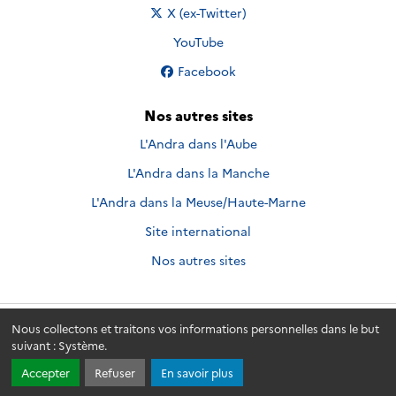
Nous suivre sur
X (ex-Twitter)
Nous suivre sur
YouTube
Nous suivre sur
Facebook
Nos autres sites
L'Andra dans l'Aube
L'Andra dans la Manche
L'Andra dans la Meuse/Haute-Marne
Site international
Nos autres sites
Nous collectons et traitons vos informations personnelles dans le but
Andra.fr
© 2026 - Andra. Tous droits réservés.
suivant :
Système
.
Accepter
Refuser
En savoir plus