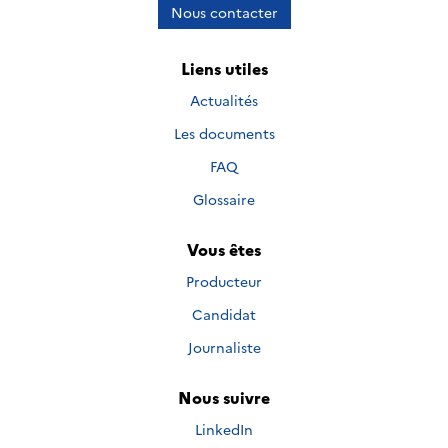
Nous contacter
Liens utiles
Actualités
Les documents
FAQ
Glossaire
Vous êtes
Producteur
Candidat
Journaliste
Nous suivre
Nous suivre sur
LinkedIn