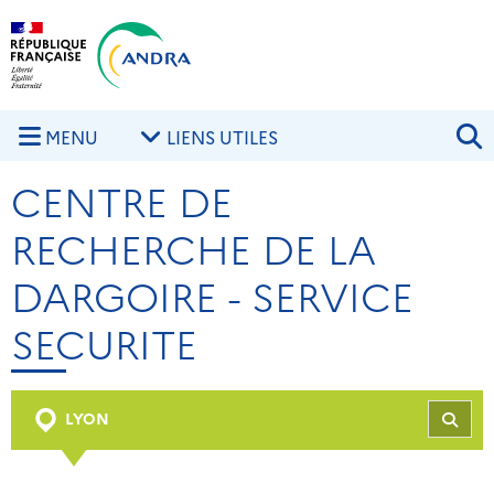
Aller au contenu principal
Skip to navigation
R
MENU
LIENS UTILES
CENTRE DE
RECHERCHE DE LA
DARGOIRE - SERVICE
SECURITE
LYON
REC