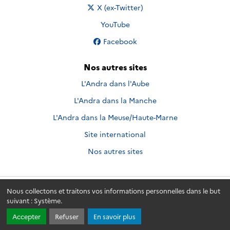
Nous suivre sur
X (ex-Twitter)
Nous suivre sur
YouTube
Nous suivre sur
Facebook
Nos autres sites
L'Andra dans l'Aube
L'Andra dans la Manche
L'Andra dans la Meuse/Haute-Marne
Site international
Nos autres sites
Nous collectons et traitons vos informations personnelles dans le but
Andra.fr
© 2026 - Andra. Tous droits réservés.
suivant :
Système
.
Accepter
Refuser
En savoir plus