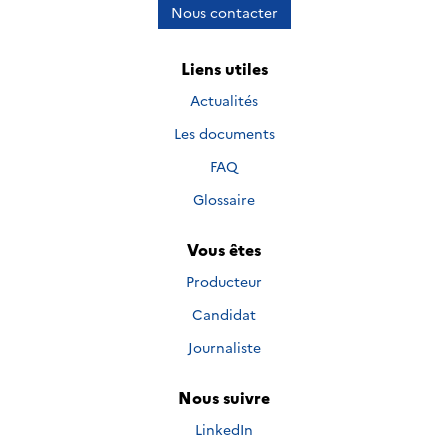
Nous contacter
Liens utiles
Actualités
Les documents
FAQ
Glossaire
Vous êtes
Producteur
Candidat
Journaliste
Nous suivre
Nous suivre sur
LinkedIn