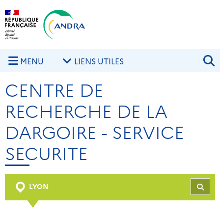
Aller au contenu principal
Skip to navigation
R
MENU
LIENS UTILES
CENTRE DE
RECHERCHE DE LA
DARGOIRE - SERVICE
SECURITE
LYON
REC