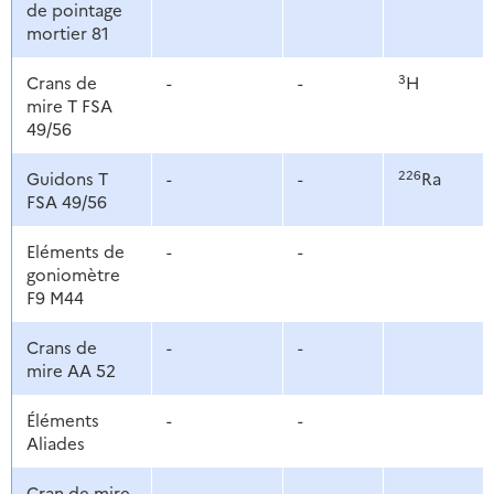
de pointage
mortier 81
3
Crans de
-
-
H
mire T FSA
49/56
226
Guidons T
-
-
Ra
FSA 49/56
Eléments de
-
-
goniomètre
F9 M44
Crans de
-
-
mire AA 52
Éléments
-
-
Aliades
Cran de mire
-
-