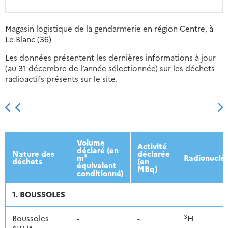
Magasin logistique de la gendarmerie en région Centre, à
Le Blanc (36)
Les données présentent les dernières informations à jour
(au 31 décembre de l’année sélectionnée) sur les déchets
radioactifs présents sur le site.
2013
2014
2015
2016
Volume
Activité
déclaré (en
Nature des
déclarée
m³
Radionuclé
déchets
(en
équivalent
MBq)
conditionné)
1. BOUSSOLES
3
Boussoles
-
-
H