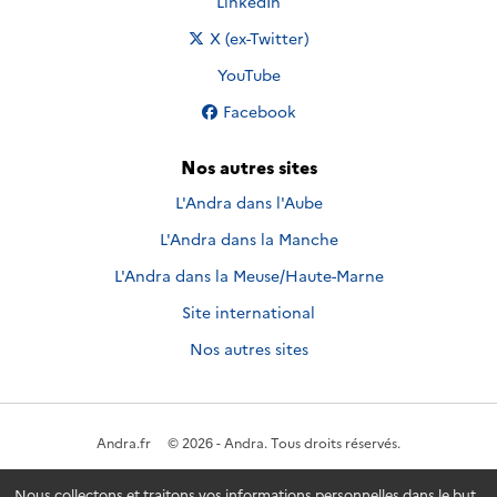
Nous suivre sur
LinkedIn
Nous suivre sur
X (ex-Twitter)
Nous suivre sur
YouTube
Nous suivre sur
Facebook
Nos autres sites
L'Andra dans l'Aube
L'Andra dans la Manche
L'Andra dans la Meuse/Haute-Marne
Site international
Nos autres sites
Andra.fr
© 2026 - Andra. Tous droits réservés.
Nous collectons et traitons vos informations personnelles dans le but