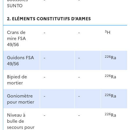
SUNTO
2. ELÉMENTS CONSTITUTIFS D'ARMES
3
Crans de
-
-
H
mire FSA
49/56
226
Guidons FSA
-
-
Ra
49/56
226
Bipied de
-
-
Ra
mortier
226
Goniomètre
-
-
Ra
pour mortier
226
Niveau à
-
-
Ra
bulle de
secours pour