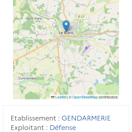
Leaflet
|
©
OpenStreetMap
contributors
Etablissement :
GENDARMERIE
Exploitant :
Défense