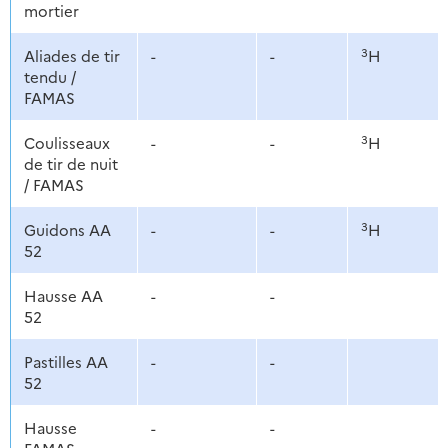
mortier
3
Aliades de tir
-
-
H
tendu /
FAMAS
3
Coulisseaux
-
-
H
de tir de nuit
/ FAMAS
3
Guidons AA
-
-
H
52
Hausse AA
-
-
52
Pastilles AA
-
-
52
Hausse
-
-