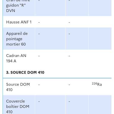
guidon "R"
DVN
Hausse ANF 1
-
-
Appareil de
-
-
pointage
mortier 60
Cadran AN
-
-
194 A
3. SOURCE DOM 410
226
Source DOM
-
-
Ra
410
Couvercle
-
-
boîtier DOM
410