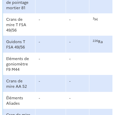
de pointage
mortier 81
3
Crans de
-
-
H
mire T FSA
49/56
226
Guidons T
-
-
Ra
FSA 49/56
Eléments de
-
-
goniomètre
F9 M44
Crans de
-
-
mire AA 52
Éléments
-
-
Aliades
Cran de mire
-
-