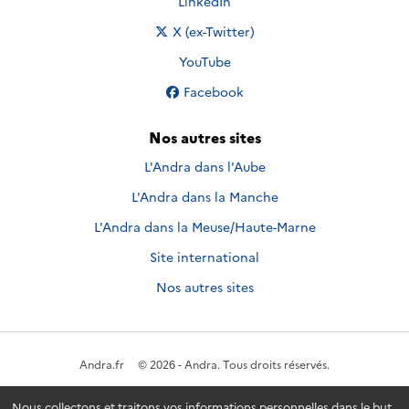
Nous suivre sur
LinkedIn
Nous suivre sur
X (ex-Twitter)
Nous suivre sur
YouTube
Nous suivre sur
Facebook
Nos autres sites
L'Andra dans l'Aube
L'Andra dans la Manche
L'Andra dans la Meuse/Haute-Marne
Site international
Nos autres sites
Andra.fr
© 2026 - Andra. Tous droits réservés.
Nous collectons et traitons vos informations personnelles dans le but