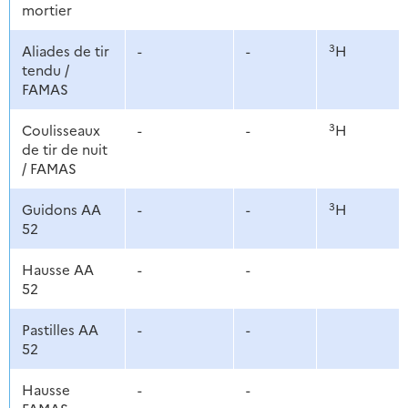
mortier
3
Aliades de tir
-
-
H
tendu /
FAMAS
3
Coulisseaux
-
-
H
de tir de nuit
/ FAMAS
3
Guidons AA
-
-
H
52
Hausse AA
-
-
52
Pastilles AA
-
-
52
Hausse
-
-