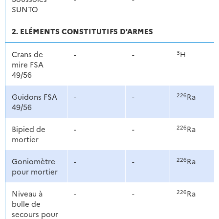
SUNTO
2. ELÉMENTS CONSTITUTIFS D'ARMES
3
Crans de
-
-
H
mire FSA
49/56
226
Guidons FSA
-
-
Ra
49/56
226
Bipied de
-
-
Ra
mortier
226
Goniomètre
-
-
Ra
pour mortier
226
Niveau à
-
-
Ra
bulle de
secours pour