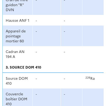
guidon "R"
DVN
Hausse ANF 1
-
-
Appareil de
-
-
pointage
mortier 60
Cadran AN
-
-
194 A
3. SOURCE DOM 410
226
Source DOM
-
-
Ra
410
Couvercle
-
-
boîtier DOM
410