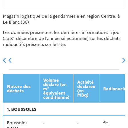
Magasin logistique de la gendarmerie en région Centre, à
Le Blanc (36)
Les données présentent les dernières informations à jour
(au 31 décembre de l’année sélectionnée) sur les déchets
radioactifs présents sur le site.
2013
2014
2015
2016
Volume
Activité
déclaré (en
Nature des
déclarée
m³
Radionuclé
déchets
(en
équivalent
MBq)
conditionné)
1. BOUSSOLES
3
Boussoles
-
-
H