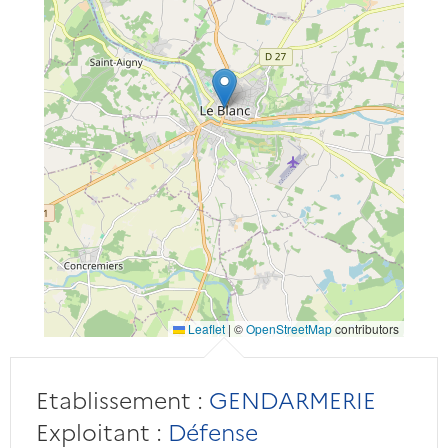
Leaflet
|
©
OpenStreetMap
contributors
Etablissement :
GENDARMERIE
Exploitant :
Défense