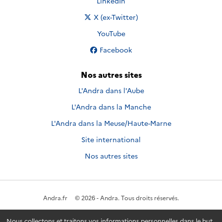
Nous suivre sur
LinkedIn
Nous suivre sur
X (ex-Twitter)
Nous suivre sur
YouTube
Nous suivre sur
Facebook
Nos autres sites
L'Andra dans l'Aube
L'Andra dans la Manche
L'Andra dans la Meuse/Haute-Marne
Site international
Nos autres sites
Andra.fr
© 2026 - Andra. Tous droits réservés.
Nous collectons et traitons vos informations personnelles dans le but