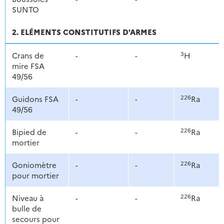
SUNTO
2. ELÉMENTS CONSTITUTIFS D'ARMES
3
Crans de
-
-
H
mire FSA
49/56
226
Guidons FSA
-
-
Ra
49/56
226
Bipied de
-
-
Ra
mortier
226
Goniomètre
-
-
Ra
pour mortier
226
Niveau à
-
-
Ra
bulle de
secours pour