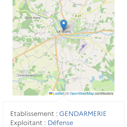
Leaflet
|
©
OpenStreetMap
contributors
Etablissement :
GENDARMERIE
Exploitant :
Défense