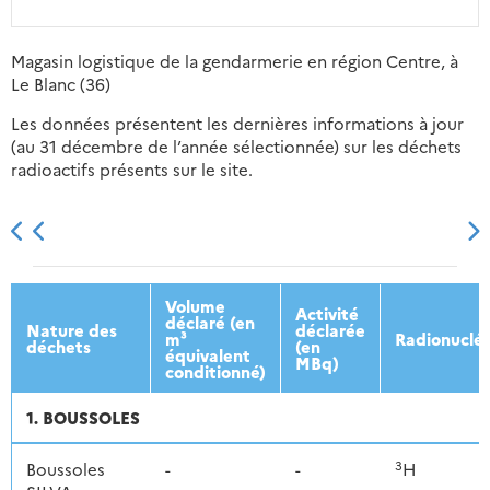
Magasin logistique de la gendarmerie en région Centre, à
Le Blanc (36)
Les données présentent les dernières informations à jour
(au 31 décembre de l’année sélectionnée) sur les déchets
radioactifs présents sur le site.
2013
2014
2015
2016
Volume
Activité
déclaré (en
Nature des
déclarée
m³
Radionuclé
déchets
(en
équivalent
MBq)
conditionné)
1. BOUSSOLES
3
Boussoles
-
-
H