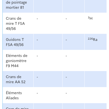
de pointage
mortier 81
3
Crans de
-
-
H
mire T FSA
49/56
226
Guidons T
-
-
Ra
FSA 49/56
Eléments de
-
-
goniomètre
F9 M44
Crans de
-
-
mire AA 52
Éléments
-
-
Aliades
Cran de mire
-
-