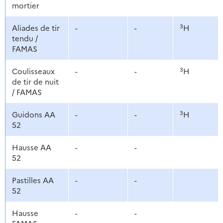
mortier
3
Aliades de tir
-
-
H
tendu /
FAMAS
3
Coulisseaux
-
-
H
de tir de nuit
/ FAMAS
3
Guidons AA
-
-
H
52
Hausse AA
-
-
52
Pastilles AA
-
-
52
Hausse
-
-