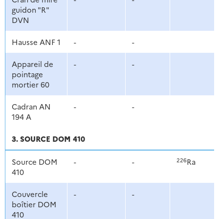
guidon "R"
DVN
Hausse ANF 1
-
-
Appareil de
-
-
pointage
mortier 60
Cadran AN
-
-
194 A
3. SOURCE DOM 410
226
Source DOM
-
-
Ra
410
Couvercle
-
-
boîtier DOM
410