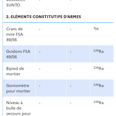
SUNTO
2. ELÉMENTS CONSTITUTIFS D'ARMES
3
Crans de
-
-
H
mire FSA
49/56
226
Guidons FSA
-
-
Ra
49/56
226
Bipied de
-
-
Ra
mortier
226
Goniomètre
-
-
Ra
pour mortier
226
Niveau à
-
-
Ra
bulle de
secours pour