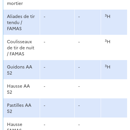
mortier
3
Aliades de tir
-
-
H
tendu /
FAMAS
3
Coulisseaux
-
-
H
de tir de nuit
/ FAMAS
3
Guidons AA
-
-
H
52
Hausse AA
-
-
52
Pastilles AA
-
-
52
Hausse
-
-