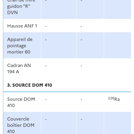
guidon "R"
DVN
Hausse ANF 1
-
-
Appareil de
-
-
pointage
mortier 60
Cadran AN
-
-
194 A
3. SOURCE DOM 410
226
Source DOM
-
-
Ra
410
Couvercle
-
-
boîtier DOM
410