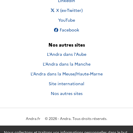
Nous suivre sur
LinkedIn
Nous suivre sur
X (ex-Twitter)
Nous suivre sur
YouTube
Nous suivre sur
Facebook
Nos autres sites
L'Andra dans l'Aube
L'Andra dans la Manche
L'Andra dans la Meuse/Haute-Marne
Site international
Nos autres sites
Andra.fr
© 2026 - Andra. Tous droits réservés.
Nous collectons et traitons vos informations personnelles dans le but