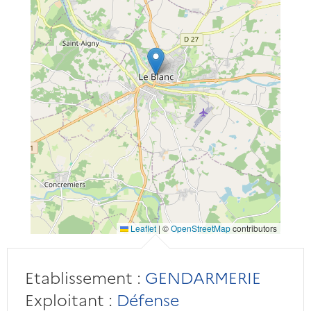
Leaflet
|
©
OpenStreetMap
contributors
Etablissement :
GENDARMERIE
Exploitant :
Défense