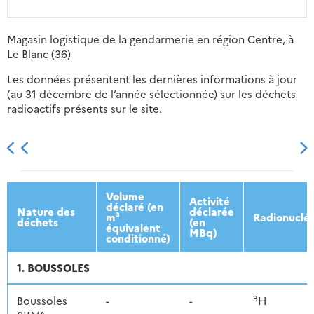
Magasin logistique de la gendarmerie en région Centre, à
Le Blanc (36)
Les données présentent les dernières informations à jour
(au 31 décembre de l’année sélectionnée) sur les déchets
radioactifs présents sur le site.
2013
2014
2015
2016
Volume
Activité
déclaré (en
Nature des
déclarée
m³
Radionuclé
déchets
(en
équivalent
MBq)
conditionné)
1. BOUSSOLES
3
Boussoles
-
-
H