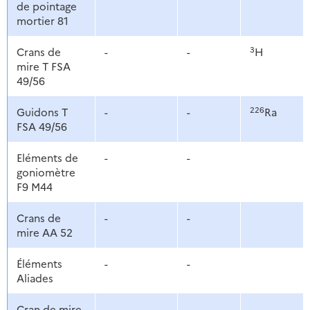
de pointage
mortier 81
3
Crans de
-
-
H
mire T FSA
49/56
226
Guidons T
-
-
Ra
FSA 49/56
Eléments de
-
-
goniomètre
F9 M44
Crans de
-
-
mire AA 52
Éléments
-
-
Aliades
Cran de mire
-
-