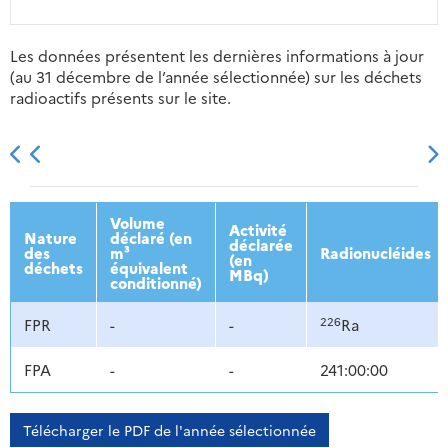
Les données présentent les dernières informations à jour
(au 31 décembre de l’année sélectionnée) sur les déchets
radioactifs présents sur le site.
2013
2014
2015
2016
Volume
Activité
Nature
déclaré (en
déclarée
des
m³
Radionucléides
(en
déchets
équivalent
MBq)
conditionné)
226
FPR
-
-
Ra
FPA
-
-
241:00:00
Télécharger le PDF de l'année sélectionnée