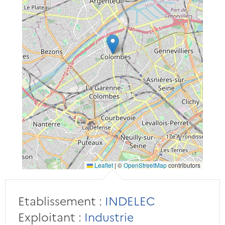
Leaflet
|
©
OpenStreetMap
contributors
Etablissement :
INDELEC
Exploitant :
Industrie