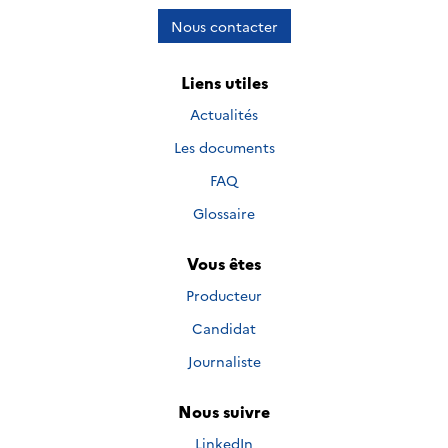
Nous contacter
Liens utiles
Actualités
Les documents
FAQ
Glossaire
Vous êtes
Producteur
Candidat
Journaliste
Nous suivre
Nous suivre sur
LinkedIn