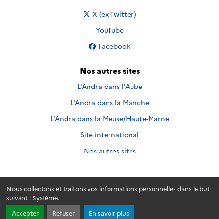
Nous suivre sur
X (ex-Twitter)
Nous suivre sur
YouTube
Nous suivre sur
Facebook
Nos autres sites
L'Andra dans l'Aube
L'Andra dans la Manche
L'Andra dans la Meuse/Haute-Marne
Site international
Nos autres sites
Nous collectons et traitons vos informations personnelles dans le but
Andra.fr
© 2026 - Andra. Tous droits réservés.
suivant :
Système
.
Accepter
Refuser
En savoir plus