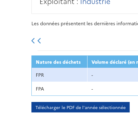
Exploitant :
Industrie
Les données présentent les dernières information
2013
2014
2015
Nature des déchets
Volume déclaré (en 
FPR
-
FPA
-
Télécharger le PDF de l'année sélectionnée