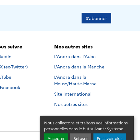
S’abonner
us suivre
Nos autres sites
s suivre sur
nkedIn
L'Andra dans l'Aube
Nous suivre sur
X (ex-Twitter)
L'Andra dans la Manche
s suivre sur
uTube
L'Andra dans la
Meuse/Haute-Marne
Nous suivre sur
Facebook
Site international
Nos autres sites
Nous collectons et traitons vos informations
personnelles dans le but suivant :
Système
.
Accepter
Refuser
En savoir plus