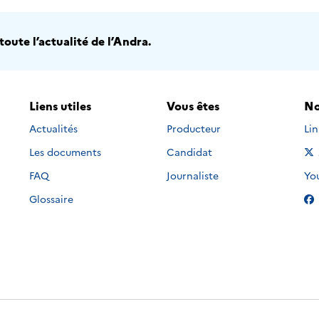
oute l’actualité de l’Andra.
Liens utiles
Vous êtes
No
Nou
Actualités
Producteur
Li
Les documents
Candidat
Nou
FAQ
Journaliste
Yo
Glossaire