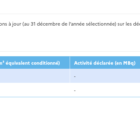
s à jour (au 31 décembre de l’année sélectionnée) sur les déch
2016
2017
2018
2019
20
m³ équivalent conditionné)
Activité déclarée (en MBq)
-
-