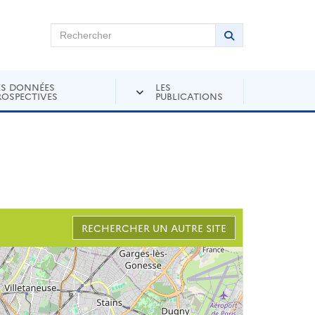
chercher sur Andra Inventaire
Rechercher
Lancer la recher
ES DONNÉES
LES
ROSPECTIVES
PUBLICATIONS
RECHERCHER UN AUTRE SITE