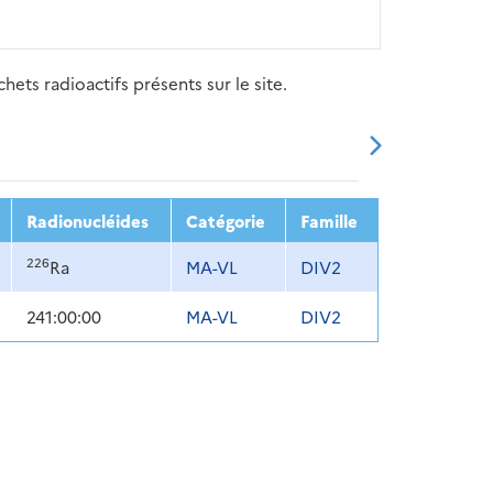
ets radioactifs présents sur le site.
20
2021
2022
2023
2024
Radionucléides
Catégorie
Famille
226
Ra
MA-VL
DIV2
241:00:00
MA-VL
DIV2