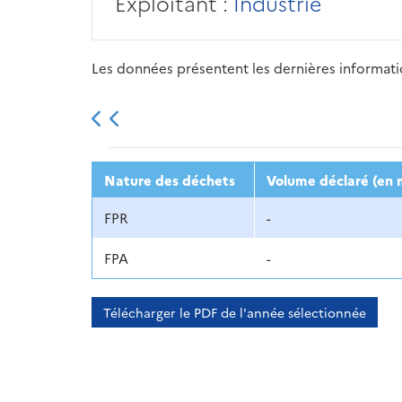
Exploitant :
Industrie
Les données présentent les dernières information
2013
2014
2015
Nature des déchets
Volume déclaré (en 
FPR
-
FPA
-
Télécharger le PDF de l'année sélectionnée