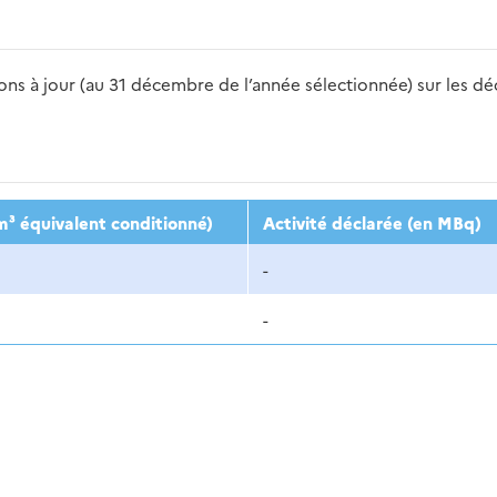
s à jour (au 31 décembre de l’année sélectionnée) sur les déch
2016
2017
2018
2019
20
m³ équivalent conditionné)
Activité déclarée (en MBq)
-
-