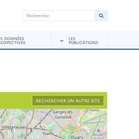
chercher sur Andra Inventaire
Rechercher
Lancer la recher
ES DONNÉES
LES
ROSPECTIVES
PUBLICATIONS
RECHERCHER UN AUTRE SITE