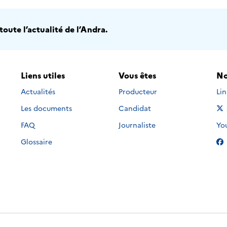
oute l’actualité de l’Andra.
Liens utiles
Vous êtes
No
Nou
Actualités
Producteur
Li
Les documents
Candidat
Nou
FAQ
Journaliste
Yo
Glossaire