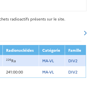
ets radioactifs présents sur le site.
20
2021
2022
2023
2024
Radionucléides
Catégorie
Famille
226
Ra
MA-VL
DIV2
241:00:00
MA-VL
DIV2