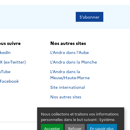
S’abonner
us suivre
Nos autres sites
s suivre sur
nkedIn
L'Andra dans l'Aube
Nous suivre sur
X (ex-Twitter)
L'Andra dans la Manche
s suivre sur
uTube
L'Andra dans la
Meuse/Haute-Marne
Nous suivre sur
Facebook
Site international
Nos autres sites
Nous collectons et traitons vos informations
personnelles dans le but suivant :
Système
.
Accepter
Refuser
En savoir plus