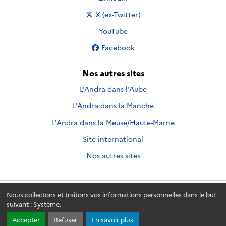
Nous suivre sur
X (ex-Twitter)
Nous suivre sur
YouTube
Nous suivre sur
Facebook
Nos autres sites
L'Andra dans l'Aube
L'Andra dans la Manche
L'Andra dans la Meuse/Haute-Marne
Site international
Nos autres sites
Nous collectons et traitons vos informations personnelles dans le but
Andra.fr
© 2026 - Andra. Tous droits réservés.
suivant :
Système
.
Accepter
Refuser
En savoir plus