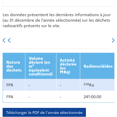
Les données présentent les dernières informations à jour
(au 31 décembre de l’année sélectionnée) sur les déchets
radioactifs présents sur le site.
2013
2014
2015
2016
Volume
Activité
Nature
déclaré (en
déclarée
des
m³
Radionucléides
(en
déchets
équivalent
MBq)
conditionné)
226
FPR
-
-
Ra
FPA
-
-
241:00:00
Télécharger le PDF de l'année sélectionnée