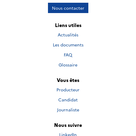
Nous contacter
Liens utiles
Actualités
Les documents
FAQ
Glossaire
Vous êtes
Producteur
Candidat
Journaliste
Nous suivre
Nous suivre sur
LinkedIn