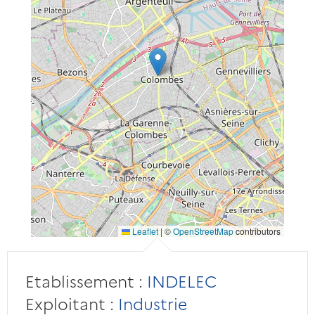
Leaflet
|
©
OpenStreetMap
contributors
Etablissement :
INDELEC
Exploitant :
Industrie