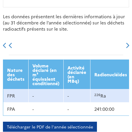
Les données présentent les dernières informations à jour
(au 31 décembre de l’année sélectionnée) sur les déchets
radioactifs présents sur le site.
2013
2014
2015
2016
Volume
Activité
Nature
déclaré (en
déclarée
des
m³
Radionucléides
(en
déchets
équivalent
MBq)
conditionné)
226
FPR
-
-
Ra
FPA
-
-
241:00:00
Télécharger le PDF de l'année sélectionnée