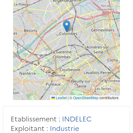
Leaflet
|
©
OpenStreetMap
contributors
Etablissement :
INDELEC
Exploitant :
Industrie