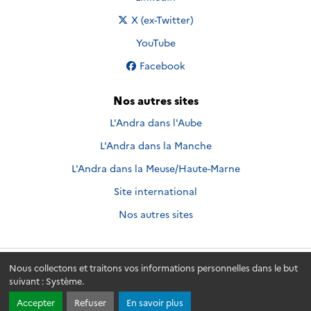
Nous suivre sur
X (ex-Twitter)
Nous suivre sur
YouTube
Nous suivre sur
Facebook
Nos autres sites
L'Andra dans l'Aube
L'Andra dans la Manche
L'Andra dans la Meuse/Haute-Marne
Site international
Nos autres sites
Nous collectons et traitons vos informations personnelles dans le but
Andra.fr
© 2026 - Andra. Tous droits réservés.
suivant :
Système
.
Accepter
Refuser
En savoir plus