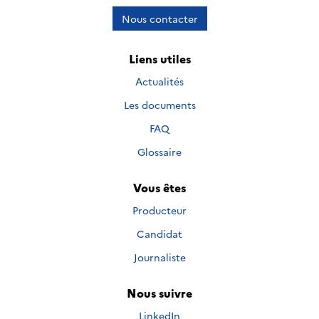
Nous contacter
Liens utiles
Actualités
Les documents
FAQ
Glossaire
Vous êtes
Producteur
Candidat
Journaliste
Nous suivre
Nous suivre sur
LinkedIn