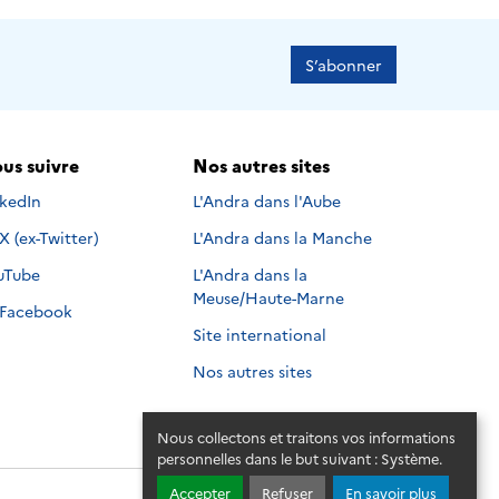
S’abonner
us suivre
Nos autres sites
s suivre sur
nkedIn
L'Andra dans l'Aube
Nous suivre sur
X (ex-Twitter)
L'Andra dans la Manche
s suivre sur
uTube
L'Andra dans la
Meuse/Haute-Marne
Nous suivre sur
Facebook
Site international
Nos autres sites
Nous collectons et traitons vos informations
personnelles dans le but suivant :
Système
.
Accepter
Refuser
En savoir plus