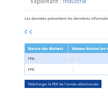
Exploitant :
Industrie
Les données présentent les dernières information
2013
2014
2015
Nature des déchets
Volume déclaré (en 
FPA
-
FPR
-
Télécharger le PDF de l'année sélectionnée