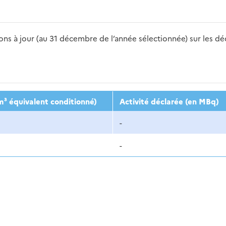
s à jour (au 31 décembre de l’année sélectionnée) sur les déch
2016
2017
2018
2019
20
m³ équivalent conditionné)
Activité déclarée (en MBq)
-
-