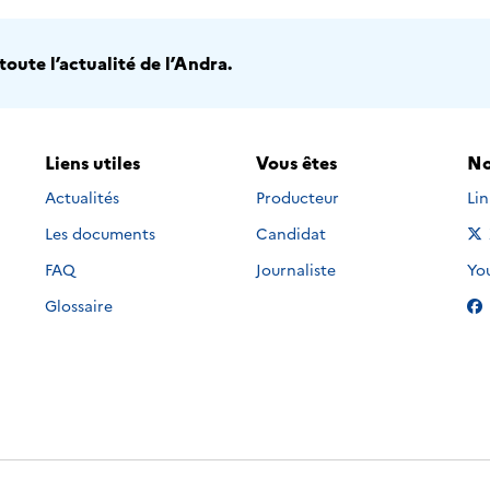
oute l’actualité de l’Andra.
Liens utiles
Vous êtes
No
Nou
Actualités
Producteur
Li
Les documents
Candidat
Nou
FAQ
Journaliste
Yo
Glossaire