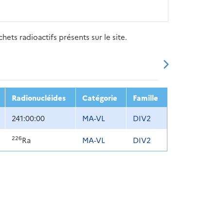
ets radioactifs présents sur le site.
20
2021
2022
2023
2024
Radionucléides
Catégorie
Famille
241:00:00
MA-VL
DIV2
226
Ra
MA-VL
DIV2