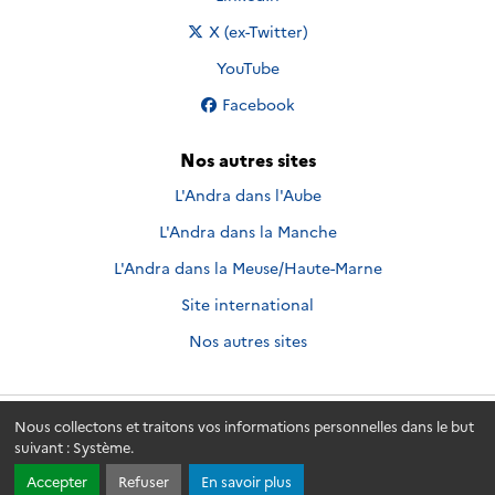
Nous suivre sur
X (ex-Twitter)
Nous suivre sur
YouTube
Nous suivre sur
Facebook
Nos autres sites
L'Andra dans l'Aube
L'Andra dans la Manche
L'Andra dans la Meuse/Haute-Marne
Site international
Nos autres sites
Nous collectons et traitons vos informations personnelles dans le but
Andra.fr
© 2026 - Andra. Tous droits réservés.
suivant :
Système
.
Accepter
Refuser
En savoir plus