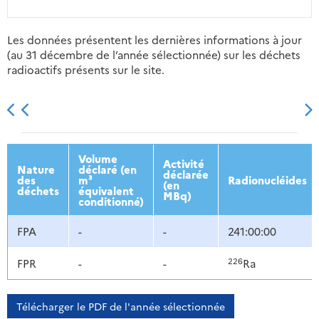
Les données présentent les dernières informations à jour
(au 31 décembre de l’année sélectionnée) sur les déchets
radioactifs présents sur le site.
2013
2014
2015
2016
Volume
Activité
Nature
déclaré (en
déclarée
des
m³
Radionucléides
(en
déchets
équivalent
MBq)
conditionné)
FPA
-
-
241:00:00
226
FPR
-
-
Ra
Télécharger le PDF de l'année sélectionnée