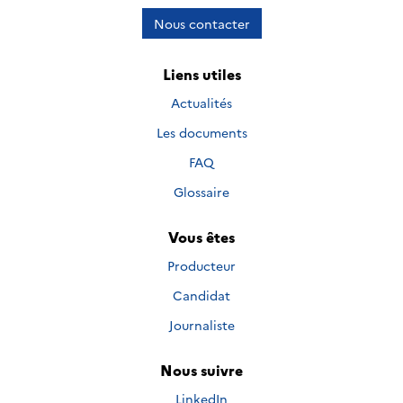
Nous contacter
Liens utiles
Actualités
Les documents
FAQ
Glossaire
Vous êtes
Producteur
Candidat
Journaliste
Nous suivre
Nous suivre sur
LinkedIn