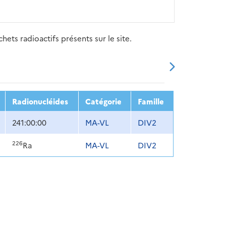
ets radioactifs présents sur le site.
20
2021
2022
2023
2024
Radionucléides
Catégorie
Famille
241:00:00
MA-VL
DIV2
226
Ra
MA-VL
DIV2