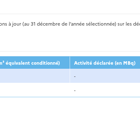
s à jour (au 31 décembre de l’année sélectionnée) sur les déch
2016
2017
2018
2019
20
m³ équivalent conditionné)
Activité déclarée (en MBq)
-
-