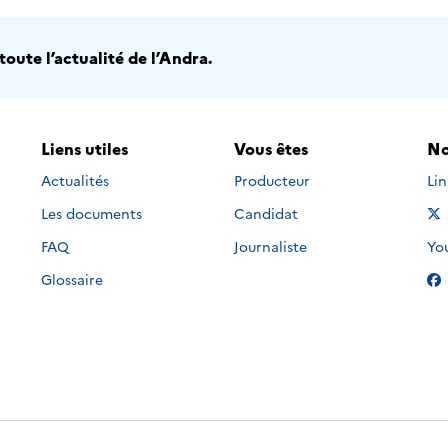
oute l’actualité de l’Andra.
Liens utiles
Vous êtes
No
Nou
Actualités
Producteur
Li
Les documents
Candidat
Nou
FAQ
Journaliste
Yo
Glossaire