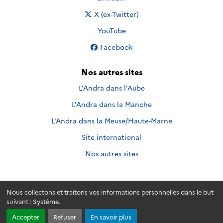
Nous suivre sur
X (ex-Twitter)
Nous suivre sur
YouTube
Nous suivre sur
Facebook
Nos autres sites
L'Andra dans l'Aube
L'Andra dans la Manche
L'Andra dans la Meuse/Haute-Marne
Site international
Nos autres sites
Nous collectons et traitons vos informations personnelles dans le but
Andra.fr
© 2026 - Andra. Tous droits réservés.
suivant :
Système
.
Accepter
Refuser
En savoir plus