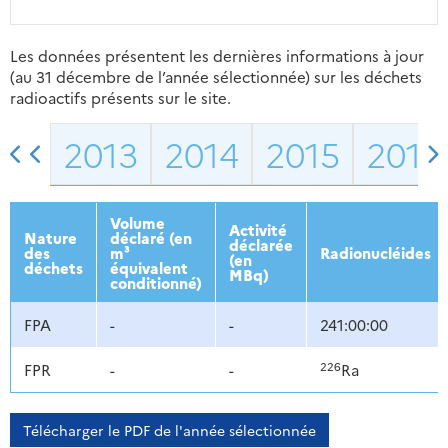
Les données présentent les dernières informations à jour
(au 31 décembre de l’année sélectionnée) sur les déchets
radioactifs présents sur le site.
2013
2014
2015
2016
Volume
Activité
Nature
déclaré (en
déclarée
des
m³
Radionucléides
(en
déchets
équivalent
MBq)
conditionné)
FPA
-
-
241:00:00
226
FPR
-
-
Ra
Télécharger le PDF de l'année sélectionnée