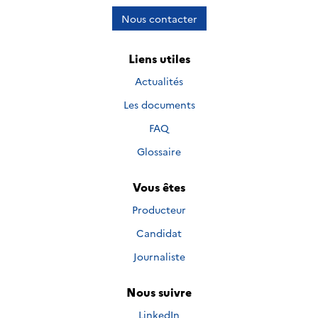
Nous contacter
Liens utiles
Actualités
Les documents
FAQ
Glossaire
Vous êtes
Producteur
Candidat
Journaliste
Nous suivre
Nous suivre sur
LinkedIn