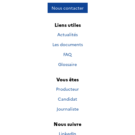
Nous contacter
Liens utiles
Actualités
Les documents
FAQ
Glossaire
Vous êtes
Producteur
Candidat
Journaliste
Nous suivre
Nous suivre sur
LinkedIn