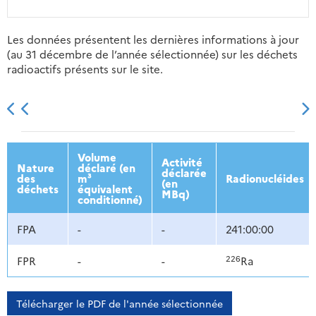
Les données présentent les dernières informations à jour
(au 31 décembre de l’année sélectionnée) sur les déchets
radioactifs présents sur le site.
2013
2014
2015
2016
Volume
Activité
Nature
déclaré (en
déclarée
des
m³
Radionucléides
(en
déchets
équivalent
MBq)
conditionné)
FPA
-
-
241:00:00
226
FPR
-
-
Ra
Télécharger le PDF de l'année sélectionnée