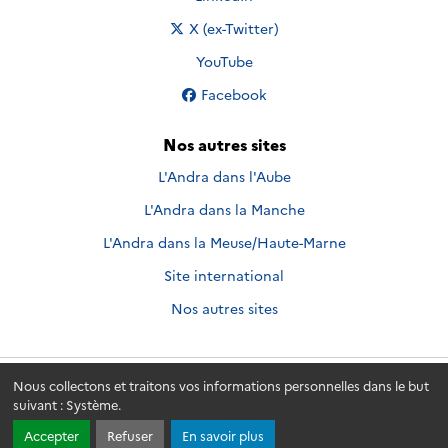
Nous suivre sur
X (ex-Twitter)
Nous suivre sur
YouTube
Nous suivre sur
Facebook
Nos autres sites
L'Andra dans l'Aube
L'Andra dans la Manche
L'Andra dans la Meuse/Haute-Marne
Site international
Nos autres sites
Nous collectons et traitons vos informations personnelles dans le but
Andra.fr
© 2026 - Andra. Tous droits réservés.
suivant :
Système
.
Accepter
Refuser
En savoir plus