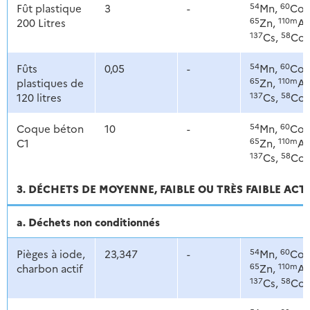
54
60
Fût plastique
3
-
Mn,
Co,
65
110m
200 Litres
Zn,
Ag
137
58
Cs,
Co
54
60
Fûts
0,05
-
Mn,
Co,
65
110m
plastiques de
Zn,
Ag
137
58
120 litres
Cs,
Co
54
60
Coque béton
10
-
Mn,
Co,
65
110m
C1
Zn,
Ag
137
58
Cs,
Co
3. DÉCHETS DE MOYENNE, FAIBLE OU TRÈS FAIBLE ACT
a. Déchets non conditionnés
54
60
Pièges à iode,
23,347
-
Mn,
Co,
65
110m
charbon actif
Zn,
Ag
137
58
Cs,
Co