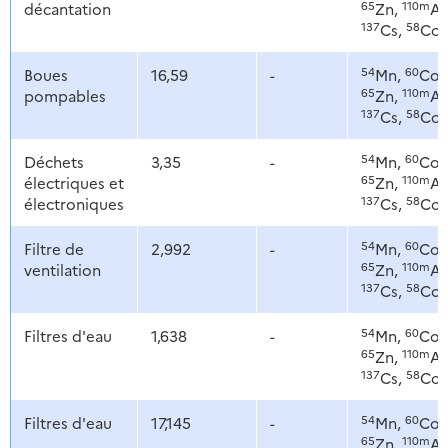
65
110m
décantation
Zn,
Ag
137
58
Cs,
Co
54
60
Boues
16,59
-
Mn,
Co,
65
110m
pompables
Zn,
Ag
137
58
Cs,
Co
54
60
Déchets
3,35
-
Mn,
Co,
65
110m
électriques et
Zn,
Ag
137
58
électroniques
Cs,
Co
54
60
Filtre de
2,992
-
Mn,
Co,
65
110m
ventilation
Zn,
Ag
137
58
Cs,
Co
54
60
Filtres d'eau
1,638
-
Mn,
Co,
65
110m
Zn,
Ag
137
58
Cs,
Co
54
60
Filtres d'eau
17,145
-
Mn,
Co,
65
110m
Zn,
Ag