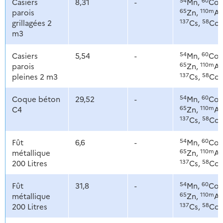
Casiers
8,31
-
Mn,
Co,
65
110m
parois
Zn,
Ag
137
58
grillagées 2
Cs,
Co
m3
54
60
Casiers
5,54
-
Mn,
Co,
65
110m
parois
Zn,
Ag
137
58
pleines 2 m3
Cs,
Co
54
60
Coque béton
29,52
-
Mn,
Co,
65
110m
C4
Zn,
Ag
137
58
Cs,
Co
54
60
Fût
6,6
-
Mn,
Co,
65
110m
métallique
Zn,
Ag
137
58
200 Litres
Cs,
Co
54
60
Fût
31,8
-
Mn,
Co,
65
110m
métallique
Zn,
Ag
137
58
200 Litres
Cs,
Co