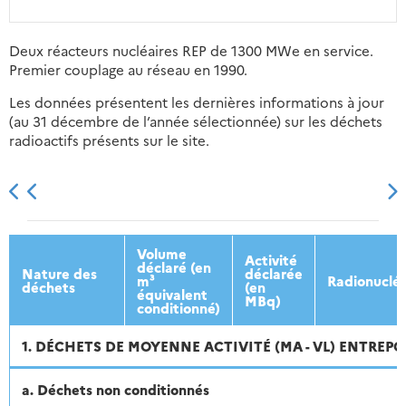
Deux réacteurs nucléaires REP de 1300 MWe en service.
Premier couplage au réseau en 1990.
Les données présentent les dernières informations à jour
(au 31 décembre de l’année sélectionnée) sur les déchets
radioactifs présents sur le site.
2013
2014
2015
2016
Volume
Activité
déclaré (en
Nature des
déclarée
m³
Radionuclé
déchets
(en
équivalent
MBq)
conditionné)
1. DÉCHETS DE MOYENNE ACTIVITÉ (MA - VL) ENTREPO
a. Déchets non conditionnés