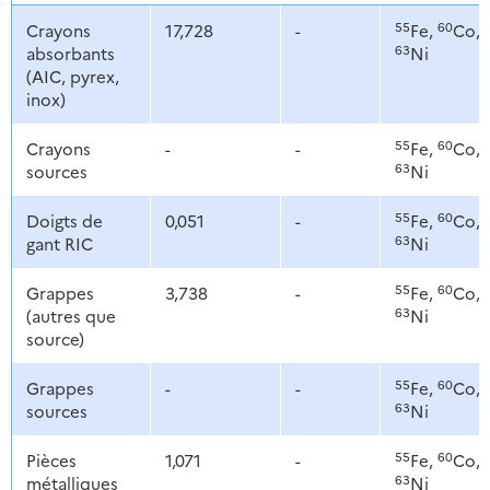
55
60
Crayons
17,728
-
Fe,
Co,
63
absorbants
Ni
(AIC, pyrex,
inox)
55
60
Crayons
-
-
Fe,
Co,
63
sources
Ni
55
60
Doigts de
0,051
-
Fe,
Co,
63
gant RIC
Ni
55
60
Grappes
3,738
-
Fe,
Co,
63
(autres que
Ni
source)
55
60
Grappes
-
-
Fe,
Co,
63
sources
Ni
55
60
Pièces
1,071
-
Fe,
Co,
63
métalliques
Ni