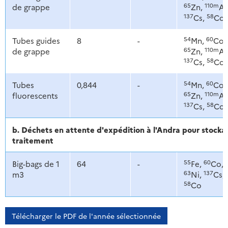
65
110m
de grappe
Zn,
Ag
137
58
Cs,
Co
54
60
Tubes guides
8
-
Mn,
Co,
65
110m
de grappe
Zn,
Ag
137
58
Cs,
Co
54
60
Tubes
0,844
-
Mn,
Co,
65
110m
fluorescents
Zn,
Ag
137
58
Cs,
Co
b. Déchets en attente d'expédition à l'Andra pour stoc
traitement
55
60
Big-bags de 1
64
-
Fe,
Co,
63
137
m3
Ni,
Cs,
58
Co
Télécharger le PDF de l'année sélectionnée