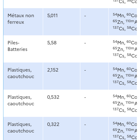
Cs,
Co
54
60
Métaux non
5,011
-
Mn,
Co,
65
110m
ferreux
Zn,
Ag
137
58
Cs,
Co
54
60
Piles-
5,58
-
Mn,
Co,
65
110m
Batteries
Zn,
Ag
137
58
Cs,
Co
54
60
Plastiques,
2,152
-
Mn,
Co,
65
110m
caoutchouc
Zn,
Ag
137
58
Cs,
Co
54
60
Plastiques,
0,532
-
Mn,
Co,
65
110m
caoutchouc
Zn,
Ag
137
58
Cs,
Co
54
60
Plastiques,
0,322
-
Mn,
Co,
65
110m
caoutchouc
Zn,
Ag
137
58
Cs,
Co