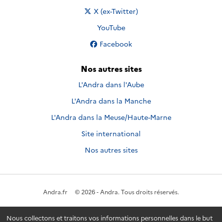
Nous suivre sur
X (ex-Twitter)
Nous suivre sur
YouTube
Nous suivre sur
Facebook
Nos autres sites
L'Andra dans l'Aube
L'Andra dans la Manche
L'Andra dans la Meuse/Haute-Marne
Site international
Nos autres sites
Andra.fr
© 2026 - Andra. Tous droits réservés.
Nous collectons et traitons vos informations personnelles dans le but