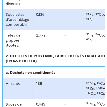
diverses
55
60
Squelettes
0,136
-
Fe,
Co,
63
d'assemblage
Ni
combustible
55
60
Têtes de
2,772
-
Fe,
Co,
63
grappes
Ni
(toutes)
2. DÉCHETS DE MOYENNE, FAIBLE OU TRÈS FAIBLE ACT
(FMA-VC OU TFA)
a. Déchets non conditionnés
54
60
Amiante
136
-
Mn,
Co,
65
110m
Zn,
Ag
137
58
Cs,
Co
54
60
Boues de
0,445
-
Mn,
Co,