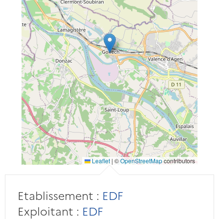
Leaflet
|
©
OpenStreetMap
contributors
Etablissement :
EDF
Exploitant :
EDF