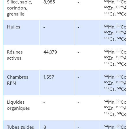
54
60
Silice, sable,
8,985
-
Mn,
Co,
65
110m
corindon,
Zn,
Ag
137
58
grenaille
Cs,
Co
54
60
Huiles
-
-
Mn,
Co,
65
110m
Zn,
Ag
137
58
Cs,
Co
54
60
Résines
44,079
-
Mn,
Co,
65
110m
actives
Zn,
Ag
137
58
Cs,
Co
54
60
Chambres
1,557
-
Mn,
Co,
65
110m
RPN
Zn,
Ag
137
58
Cs,
Co
54
60
Liquides
-
-
Mn,
Co,
65
110m
organiques
Zn,
Ag
137
58
Cs,
Co
54
60
Tubes guides
8
-
Mn,
Co,