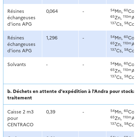
54
60
Résines
0,064
-
Mn,
Co,
65
110m
échangeuses
Zn,
Ag
137
58
d'ions APG
Cs,
Co
54
60
Résines
1,296
-
Mn,
Co,
65
110m
échangeuses
Zn,
Ag
137
58
d'ions APG
Cs,
Co
54
60
Solvants
-
-
Mn,
Co,
65
110m
Zn,
Ag
137
58
Cs,
Co
b. Déchets en attente d'expédition à l'Andra pour stoc
traitement
54
60
Caisse 2 m3
0,39
-
Mn,
Co,
65
110m
pour
Zn,
Ag
137
58
CENTRACO
Cs,
Co
54
60