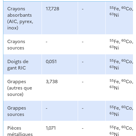
55
60
Crayons
17,728
-
Fe,
Co,
63
absorbants
Ni
(AIC, pyrex,
inox)
55
60
Crayons
-
-
Fe,
Co,
63
sources
Ni
55
60
Doigts de
0,051
-
Fe,
Co,
63
gant RIC
Ni
55
60
Grappes
3,738
-
Fe,
Co,
63
(autres que
Ni
source)
55
60
Grappes
-
-
Fe,
Co,
63
sources
Ni
55
60
Pièces
1,071
-
Fe,
Co,
63
métalliques
Ni