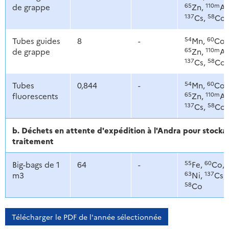
65
110m
de grappe
Zn,
Ag
137
58
Cs,
Co
54
60
Tubes guides
8
-
Mn,
Co,
65
110m
de grappe
Zn,
Ag
137
58
Cs,
Co
54
60
Tubes
0,844
-
Mn,
Co,
65
110m
fluorescents
Zn,
Ag
137
58
Cs,
Co
b. Déchets en attente d'expédition à l'Andra pour stoc
traitement
55
60
Big-bags de 1
64
-
Fe,
Co,
63
137
m3
Ni,
Cs,
58
Co
Télécharger le PDF de l'année sélectionnée