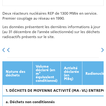
Deux réacteurs nucléaires REP de 1300 MWe en service.
Premier couplage au réseau en 1990.
Les données présentent les dernières informations à jour
(au 31 décembre de l’année sélectionnée) sur les déchets
radioactifs présents sur le site.
2013
2014
2015
2016
Volume
Activité
déclaré (en
Nature des
déclarée
m³
Radionuclé
déchets
(en
équivalent
MBq)
conditionné)
1. DÉCHETS DE MOYENNE ACTIVITÉ (MA - VL) ENTREPO
a. Déchets non conditionnés