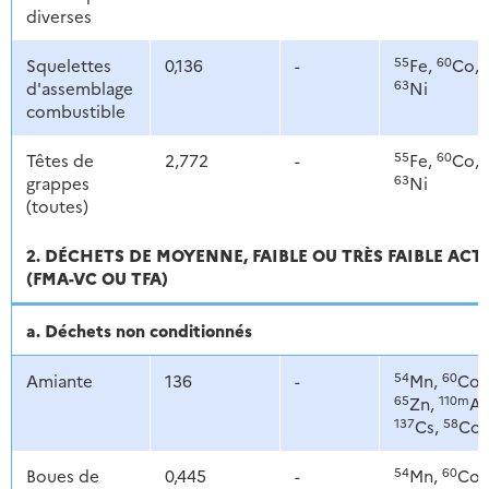
diverses
55
60
Squelettes
0,136
-
Fe,
Co,
63
d'assemblage
Ni
combustible
55
60
Têtes de
2,772
-
Fe,
Co,
63
grappes
Ni
(toutes)
2. DÉCHETS DE MOYENNE, FAIBLE OU TRÈS FAIBLE ACT
(FMA-VC OU TFA)
a. Déchets non conditionnés
54
60
Amiante
136
-
Mn,
Co,
65
110m
Zn,
Ag
137
58
Cs,
Co
54
60
Boues de
0,445
-
Mn,
Co,