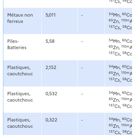
Cs,
Co
54
60
Métaux non
5,011
-
Mn,
Co,
65
110m
ferreux
Zn,
Ag
137
58
Cs,
Co
54
60
Piles-
5,58
-
Mn,
Co,
65
110m
Batteries
Zn,
Ag
137
58
Cs,
Co
54
60
Plastiques,
2,152
-
Mn,
Co,
65
110m
caoutchouc
Zn,
Ag
137
58
Cs,
Co
54
60
Plastiques,
0,532
-
Mn,
Co,
65
110m
caoutchouc
Zn,
Ag
137
58
Cs,
Co
54
60
Plastiques,
0,322
-
Mn,
Co,
65
110m
caoutchouc
Zn,
Ag
137
58
Cs,
Co