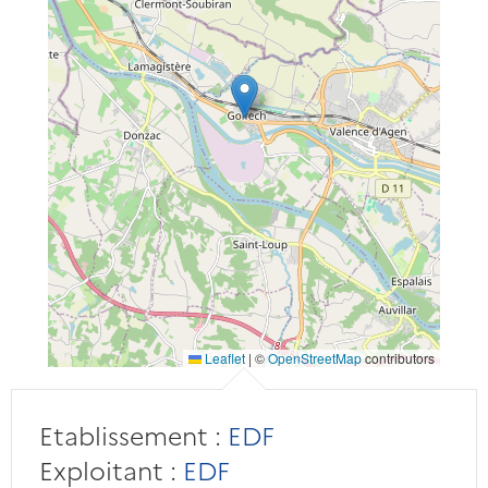
Leaflet
|
©
OpenStreetMap
contributors
Etablissement :
EDF
Exploitant :
EDF