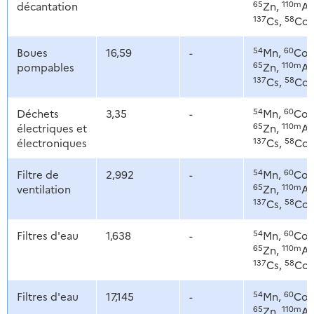
65
110m
décantation
Zn,
Ag
137
58
Cs,
Co
54
60
Boues
16,59
-
Mn,
Co,
65
110m
pompables
Zn,
Ag
137
58
Cs,
Co
54
60
Déchets
3,35
-
Mn,
Co,
65
110m
électriques et
Zn,
Ag
137
58
électroniques
Cs,
Co
54
60
Filtre de
2,992
-
Mn,
Co,
65
110m
ventilation
Zn,
Ag
137
58
Cs,
Co
54
60
Filtres d'eau
1,638
-
Mn,
Co,
65
110m
Zn,
Ag
137
58
Cs,
Co
54
60
Filtres d'eau
17,145
-
Mn,
Co,
65
110m
Zn,
Ag