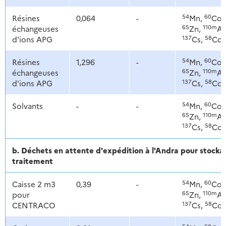
54
60
Résines
0,064
-
Mn,
Co,
65
110m
échangeuses
Zn,
Ag
137
58
d'ions APG
Cs,
Co
54
60
Résines
1,296
-
Mn,
Co,
65
110m
échangeuses
Zn,
Ag
137
58
d'ions APG
Cs,
Co
54
60
Solvants
-
-
Mn,
Co,
65
110m
Zn,
Ag
137
58
Cs,
Co
b. Déchets en attente d'expédition à l'Andra pour stoc
traitement
54
60
Caisse 2 m3
0,39
-
Mn,
Co,
65
110m
pour
Zn,
Ag
137
58
CENTRACO
Cs,
Co
54
60