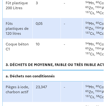
54
60
Fût plastique
3
-
Mn,
Co,
65
110m
200 Litres
Zn,
Ag
137
58
Cs,
Co
54
60
Fûts
0,05
-
Mn,
Co,
65
110m
plastiques de
Zn,
Ag
137
58
120 litres
Cs,
Co
54
60
Coque béton
10
-
Mn,
Co,
65
110m
C1
Zn,
Ag
137
58
Cs,
Co
3. DÉCHETS DE MOYENNE, FAIBLE OU TRÈS FAIBLE ACT
a. Déchets non conditionnés
54
60
Pièges à iode,
23,347
-
Mn,
Co,
65
110m
charbon actif
Zn,
Ag
137
58
Cs,
Co