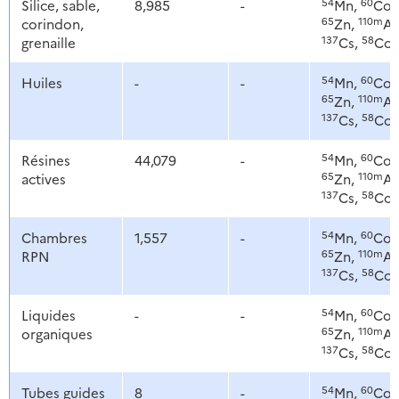
54
60
Silice, sable,
8,985
-
Mn,
Co,
65
110m
corindon,
Zn,
Ag
137
58
grenaille
Cs,
Co
54
60
Huiles
-
-
Mn,
Co,
65
110m
Zn,
Ag
137
58
Cs,
Co
54
60
Résines
44,079
-
Mn,
Co,
65
110m
actives
Zn,
Ag
137
58
Cs,
Co
54
60
Chambres
1,557
-
Mn,
Co,
65
110m
RPN
Zn,
Ag
137
58
Cs,
Co
54
60
Liquides
-
-
Mn,
Co,
65
110m
organiques
Zn,
Ag
137
58
Cs,
Co
54
60
Tubes guides
8
-
Mn,
Co,