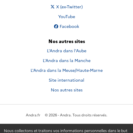
Nous suivre sur
X (ex-Twitter)
Nous suivre sur
YouTube
Nous suivre sur
Facebook
Nos autres sites
L'Andra dans l'Aube
L'Andra dans la Manche
L'Andra dans la Meuse/Haute-Marne
Site international
Nos autres sites
Andra.fr
© 2026 - Andra. Tous droits réservés.
Nous collectons et traitons vos informations personnelles dans le but