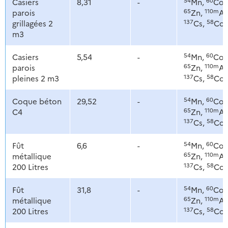
Casiers
8,31
-
Mn,
Co,
65
110m
parois
Zn,
Ag
137
58
grillagées 2
Cs,
Co
m3
54
60
Casiers
5,54
-
Mn,
Co,
65
110m
parois
Zn,
Ag
137
58
pleines 2 m3
Cs,
Co
54
60
Coque béton
29,52
-
Mn,
Co,
65
110m
C4
Zn,
Ag
137
58
Cs,
Co
54
60
Fût
6,6
-
Mn,
Co,
65
110m
métallique
Zn,
Ag
137
58
200 Litres
Cs,
Co
54
60
Fût
31,8
-
Mn,
Co,
65
110m
métallique
Zn,
Ag
137
58
200 Litres
Cs,
Co