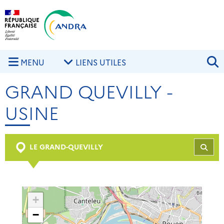
Aller au contenu principal
Skip to navigation
R
MENU
LIENS UTILES
GRAND QUEVILLY -
USINE
LE GRAND-QUEVILLY
REC
+
−