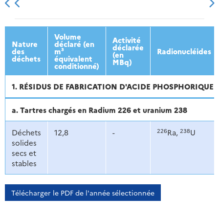
2013
2014
2015
2016
Volume
Activité
Nature
déclaré (en
déclarée
des
m³
Radionucléides
(en
déchets
équivalent
MBq)
conditionné)
1. RÉSIDUS DE FABRICATION D'ACIDE PHOSPHORIQUE
a. Tartres chargés en Radium 226 et uranium 238
226
238
Déchets
12,8
-
Ra,
U
solides
secs et
stables
Télécharger le PDF de l'année sélectionnée