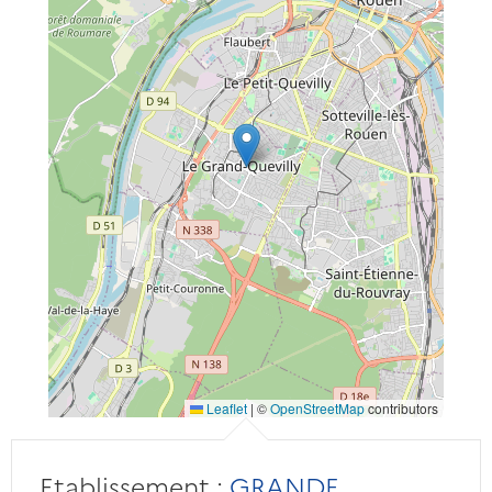
Leaflet
|
©
OpenStreetMap
contributors
Etablissement :
GRANDE