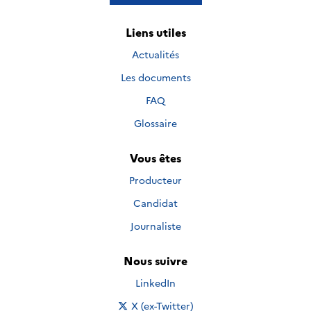
Liens utiles
Actualités
Les documents
FAQ
Glossaire
Vous êtes
Producteur
Candidat
Journaliste
Nous suivre
Nous suivre sur
LinkedIn
Nous suivre sur
X (ex-Twitter)