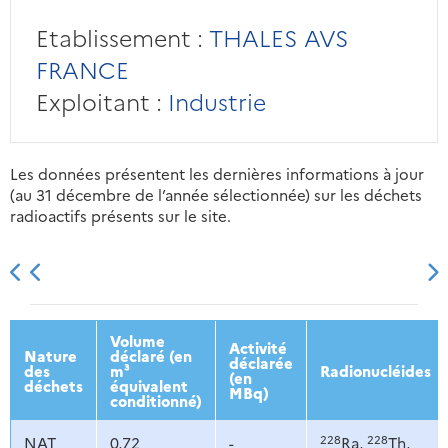
Etablissement :
THALES AVS
FRANCE
Exploitant :
Industrie
Les données présentent les dernières informations à jour
(au 31 décembre de l’année sélectionnée) sur les déchets
radioactifs présents sur le site.
2013
2014
2015
2016
Volume
Activité
Nature
déclaré (en
déclarée
des
m³
Radionucléides
(en
déchets
équivalent
MBq)
conditionné)
228
228
NAT
0,72
-
Ra,
Th,