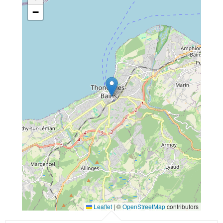
−
Leaflet
|
©
OpenStreetMap
contributors