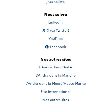
Journaliste
Nous suivre
Nous suivre sur
LinkedIn
Nous suivre sur
X (ex-Twitter)
Nous suivre sur
YouTube
Nous suivre sur
Facebook
Nos autres sites
L'Andra dans l'Aube
L'Andra dans la Manche
L'Andra dans la Meuse/Haute-Marne
Site international
Nos autres sites