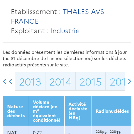
Etablissement :
THALES AVS
FRANCE
Exploitant :
Industrie
Les données présentent les dernières informations à jour
(au 31 décembre de l’année sélectionnée) sur les déchets
radioactifs présents sur le site.
2013
2014
2015
2016
Volume
Activité
Nature
déclaré (en
déclarée
des
m³
Radionucléides
(en
déchets
équivalent
MBq)
conditionné)
228
228
NAT
0,72
-
Ra,
Th,