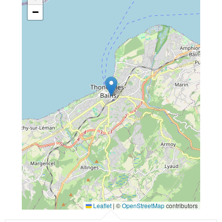
−
Leaflet
|
©
OpenStreetMap
contributors