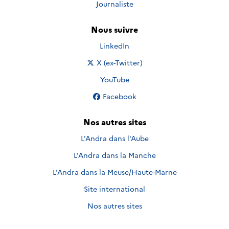
Journaliste
Nous suivre
Nous suivre sur
LinkedIn
Nous suivre sur
X (ex-Twitter)
Nous suivre sur
YouTube
Nous suivre sur
Facebook
Nos autres sites
L'Andra dans l'Aube
L'Andra dans la Manche
L'Andra dans la Meuse/Haute-Marne
Site international
Nos autres sites