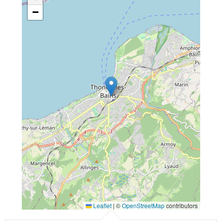
−
Leaflet
|
©
OpenStreetMap
contributors