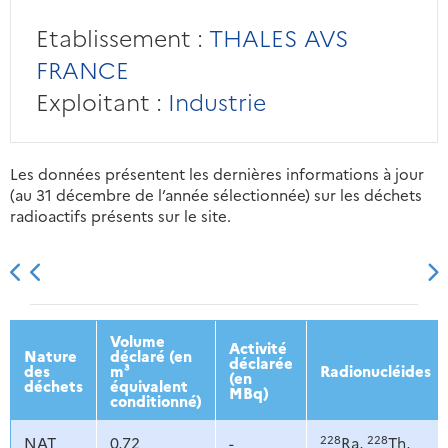
Etablissement :
THALES AVS
FRANCE
Exploitant :
Industrie
Les données présentent les dernières informations à jour
(au 31 décembre de l’année sélectionnée) sur les déchets
radioactifs présents sur le site.
2013
2014
2015
2016
Volume
Activité
Nature
déclaré (en
déclarée
des
m³
Radionucléides
(en
déchets
équivalent
MBq)
conditionné)
228
228
NAT
0,72
-
Ra,
Th,