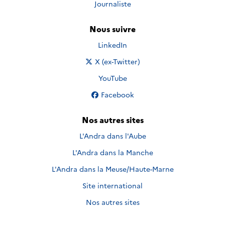
Journaliste
Nous suivre
Nous suivre sur
LinkedIn
Nous suivre sur
X (ex-Twitter)
Nous suivre sur
YouTube
Nous suivre sur
Facebook
Nos autres sites
L'Andra dans l'Aube
L'Andra dans la Manche
L'Andra dans la Meuse/Haute-Marne
Site international
Nos autres sites