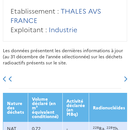
Etablissement :
THALES AVS
FRANCE
Exploitant :
Industrie
Les données présentent les dernières informations à jour
(au 31 décembre de l’année sélectionnée) sur les déchets
radioactifs présents sur le site.
2013
2014
2015
2016
Volume
Activité
Nature
déclaré (en
déclarée
des
m³
Radionucléides
(en
déchets
équivalent
MBq)
conditionné)
228
228
NAT
0,72
-
Ra,
Th,