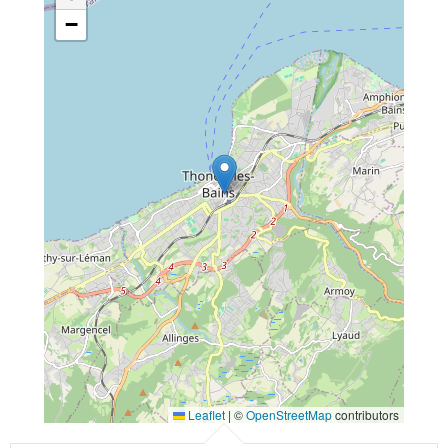
−
Leaflet
|
©
OpenStreetMap
contributors