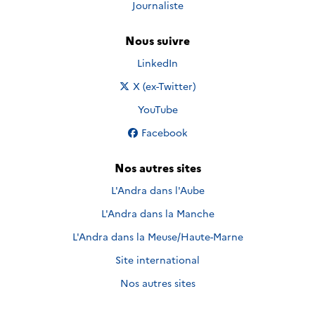
Journaliste
Nous suivre
Nous suivre sur
LinkedIn
Nous suivre sur
X (ex-Twitter)
Nous suivre sur
YouTube
Nous suivre sur
Facebook
Nos autres sites
L'Andra dans l'Aube
L'Andra dans la Manche
L'Andra dans la Meuse/Haute-Marne
Site international
Nos autres sites