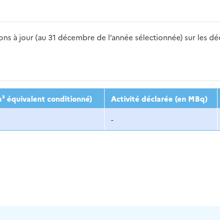
s à jour (au 31 décembre de l’année sélectionnée) sur les déch
2016
2017
2018
2019
20
³ équivalent conditionné)
Activité déclarée (en MBq)
-