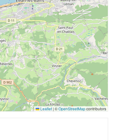
Leaflet
|
©
OpenStreetMap
contributors