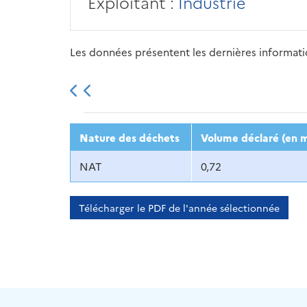
Exploitant :
Industrie
Les données présentent les dernières information
2013
2014
2015
Nature des déchets
Volume déclaré (en m
NAT
0,72
Télécharger le PDF de l'année sélectionnée