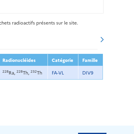
ets radioactifs présents sur le site.
20
2021
2022
2023
2024
Radionucléides
Catégorie
Famille
228
228
232
Ra,
Th,
Th
FA-VL
DIV9