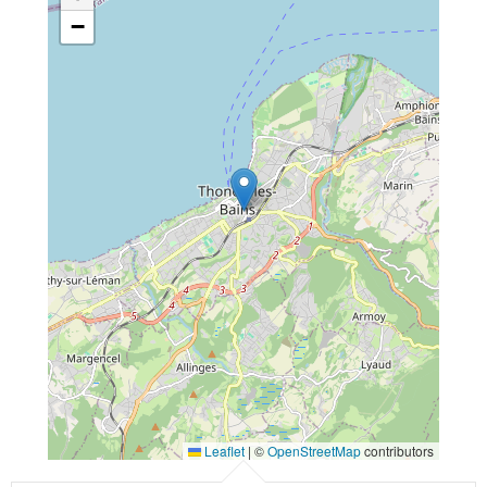
−
Leaflet
|
©
OpenStreetMap
contributors