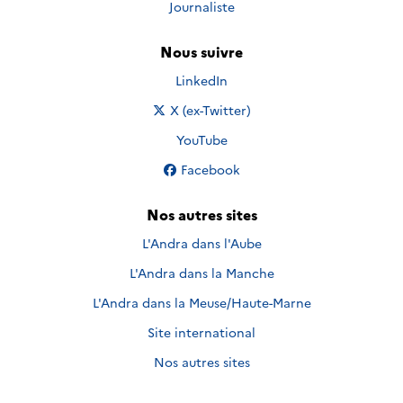
Journaliste
Nous suivre
Nous suivre sur
LinkedIn
Nous suivre sur
X (ex-Twitter)
Nous suivre sur
YouTube
Nous suivre sur
Facebook
Nos autres sites
L'Andra dans l'Aube
L'Andra dans la Manche
L'Andra dans la Meuse/Haute-Marne
Site international
Nos autres sites