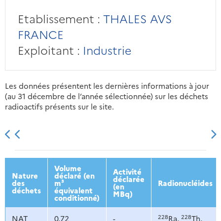
Etablissement :
THALES AVS
FRANCE
Exploitant :
Industrie
Les données présentent les dernières informations à jour
(au 31 décembre de l’année sélectionnée) sur les déchets
radioactifs présents sur le site.
2013
2014
2015
2016
Volume
Activité
Nature
déclaré (en
déclarée
des
m³
Radionucléides
(en
déchets
équivalent
MBq)
conditionné)
228
228
NAT
0,72
-
Ra,
Th,