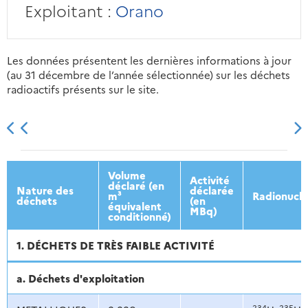
Exploitant :
Orano
Les données présentent les dernières informations à jour
(au 31 décembre de l’année sélectionnée) sur les déchets
radioactifs présents sur le site.
2013
2014
2015
2016
Volume
Activité
déclaré (en
Nature des
déclarée
m³
Radionuclé
déchets
(en
équivalent
MBq)
conditionné)
1. DÉCHETS DE TRÈS FAIBLE ACTIVITÉ
a. Déchets d'exploitation
234
235