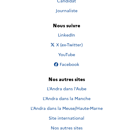
Candidat
Journaliste
Nous suivre
Nous suivre sur
LinkedIn
Nous suivre sur
X (ex-Twitter)
Nous suivre sur
YouTube
Nous suivre sur
Facebook
Nos autres sites
L'Andra dans l'Aube
L'Andra dans la Manche
L'Andra dans la Meuse/Haute-Marne
Site international
Nos autres sites