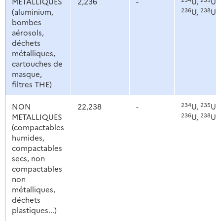
METALLIQUES
2,236
-
U,
U,
236
238
(aluminium,
U,
U
bombes
aérosols,
déchets
métalliques,
cartouches de
masque,
filtres THE)
234
235
NON
22,238
-
U,
U,
236
238
METALLIQUES
U,
U
(compactables
humides,
compactables
secs, non
compactables
non
métalliques,
déchets
plastiques...)