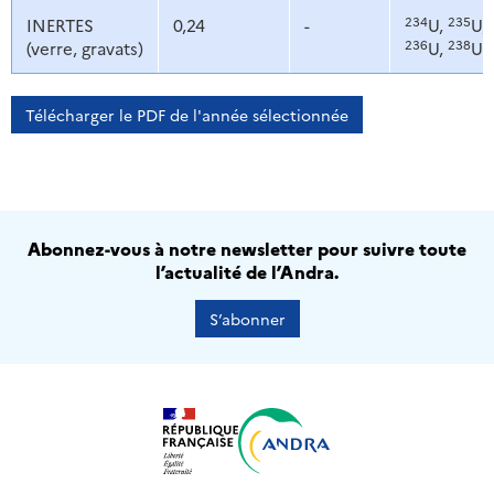
234
235
INERTES
0,24
-
U,
U,
236
238
(verre, gravats)
U,
U
Télécharger le PDF de l'année sélectionnée
Abonnez-vous à notre newsletter pour suivre toute
l’actualité de l’Andra.
S’abonner