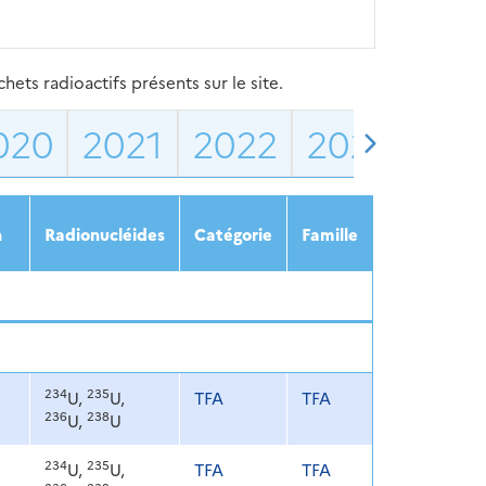
ets radioactifs présents sur le site.
020
2021
2022
2023
202
n
Radionucléides
Catégorie
Famille
234
235
U,
U,
TFA
TFA
236
238
U,
U
234
235
U,
U,
TFA
TFA