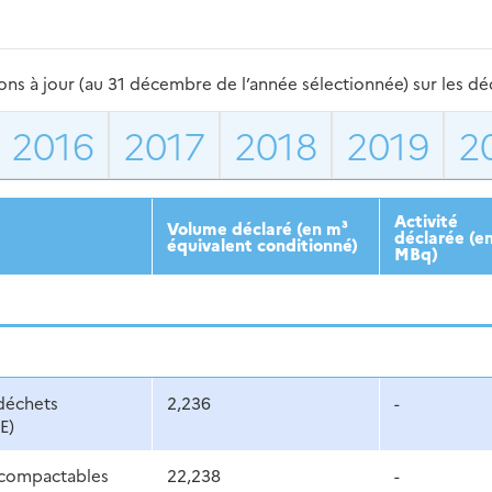
s à jour (au 31 décembre de l’année sélectionnée) sur les déch
2016
2017
2018
2019
2
Activité
Volume déclaré (en m³
déclarée (e
équivalent conditionné)
MBq)
déchets
2,236
-
E)
compactables
22,238
-