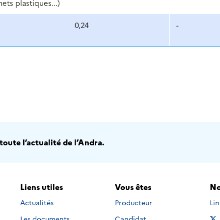
ts plastiques...)
0,24
-
oute l’actualité de l’Andra.
Liens utiles
Vous êtes
No
Nou
Actualités
Producteur
Li
Les documents
Candidat