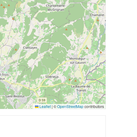
Leaflet
|
©
OpenStreetMap
contributors