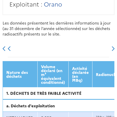
Exploitant :
Orano
Les données présentent les dernières informations à jour
(au 31 décembre de l’année sélectionnée) sur les déchets
radioactifs présents sur le site.
2013
2014
2015
2016
Volume
Activité
déclaré (en
Nature des
déclarée
m³
Radionuclé
déchets
(en
équivalent
MBq)
conditionné)
1. DÉCHETS DE TRÈS FAIBLE ACTIVITÉ
a. Déchets d'exploitation
234
235