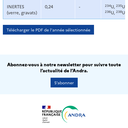
234
235
INERTES
0,24
-
U,
U,
236
238
(verre, gravats)
U,
U
Télécharger le PDF de l'année sélectionnée
Abonnez-vous à notre newsletter pour suivre toute
l’actualité de l’Andra.
S’abonner