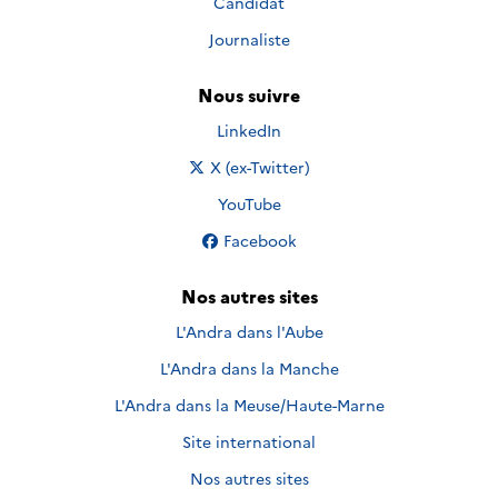
Candidat
Journaliste
Nous suivre
Nous suivre sur
LinkedIn
Nous suivre sur
X (ex-Twitter)
Nous suivre sur
YouTube
Nous suivre sur
Facebook
Nos autres sites
L'Andra dans l'Aube
L'Andra dans la Manche
L'Andra dans la Meuse/Haute-Marne
Site international
Nos autres sites