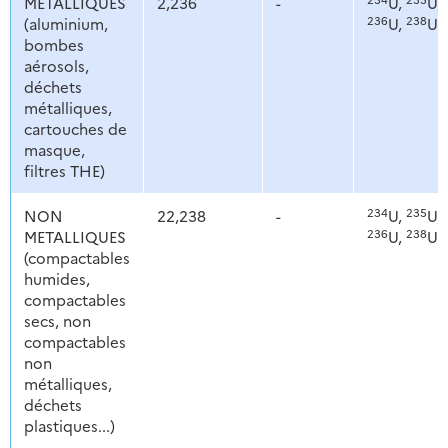
METALLIQUES
2,236
-
U,
U,
236
238
(aluminium,
U,
U
bombes
aérosols,
déchets
métalliques,
cartouches de
masque,
filtres THE)
234
235
NON
22,238
-
U,
U,
236
238
METALLIQUES
U,
U
(compactables
humides,
compactables
secs, non
compactables
non
métalliques,
déchets
plastiques...)