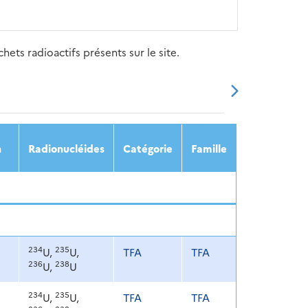
ets radioactifs présents sur le site.
20
2021
2022
2023
2024
n
Radionucléides
Catégorie
Famille
234
235
U,
U,
TFA
TFA
236
238
U,
U
234
235
U,
U,
TFA
TFA