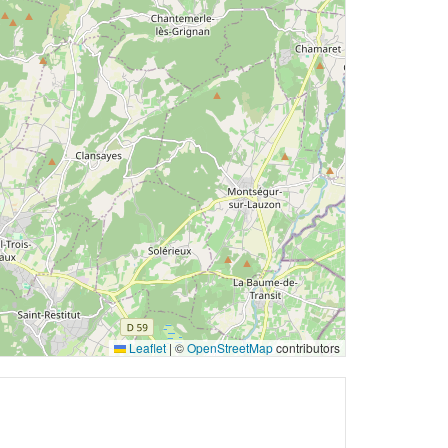
Leaflet
|
©
OpenStreetMap
contributors