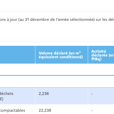
s à jour (au 31 décembre de l’année sélectionnée) sur les déch
2016
2017
2018
2019
20
Activité
Volume déclaré (en m³
déclarée (e
équivalent conditionné)
MBq)
déchets
2,236
-
E)
compactables
22,238
-