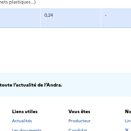
ts plastiques...)
0,24
-
oute l’actualité de l’Andra.
Liens utiles
Vous êtes
No
Nou
Actualités
Producteur
Li
Les documents
Candidat